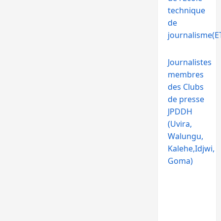
technique
de
journalisme(ET
Journalistes
membres
des Clubs
de presse
JPDDH
(Uvira,
Walungu,
Kalehe,Idjwi,
Goma)