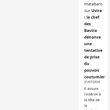
matabaro
sur
Uvira
: le chef
des
Bavira
dénonce
une
tentative
de prise
du
pouvoir
coutumier
31/07/2026
Il assure
l'intérim à
la tête de
la