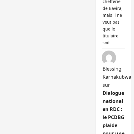
chefferie
de Bavira,
mais il ne
veut pas
que le
titulaire
soit…
Blessing
Karhakubwa
sur
Dialogue
national
en RDC :
le PCDBG
plaide
pour une