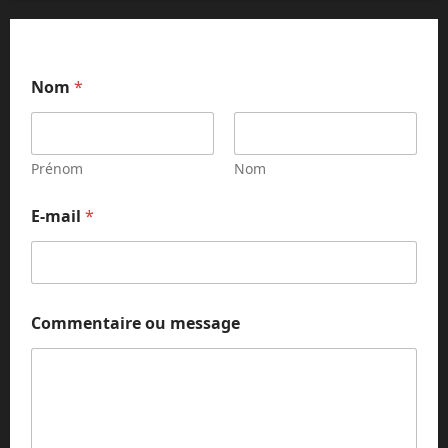
Nom
*
Prénom
Nom
E-mail
*
N
Commentaire ou message
o
m
o
u
o
u