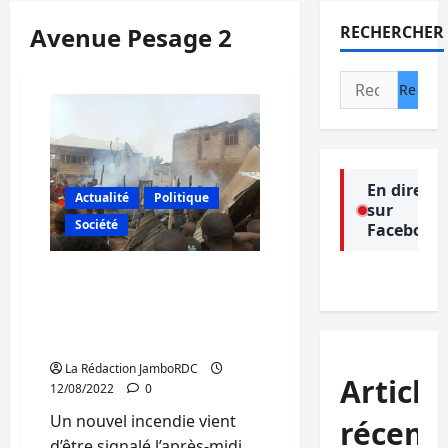
Avenue Pesage 2
RECHERCHER
Rechercher :
En direct
Actualité
Politique
sur
Société
Facebook
Bukavu : Un nouvel
incendie ravage 5
maisons sur Avenue
Pesage 2
La Rédaction JamboRDC
Article
12/08/2022
0
Un nouvel incendie vient
récent
d’être signalé l’après-midi