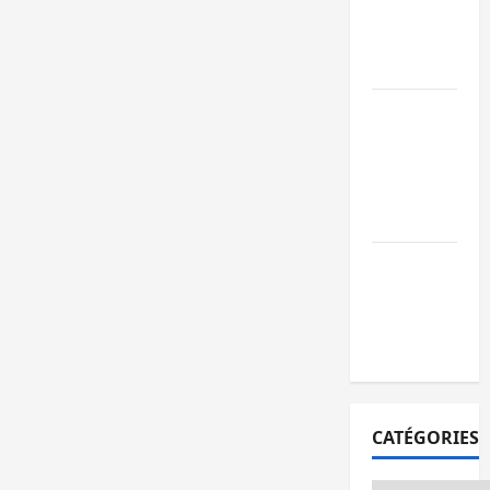
l’AFC/M23
avec l’appui
du CICR
Bukavu : des
routes en
ruine
paralysent la
circulation
Ebola : la RD
intensifie la
lutte avec
l’OMS
CATÉGORIES