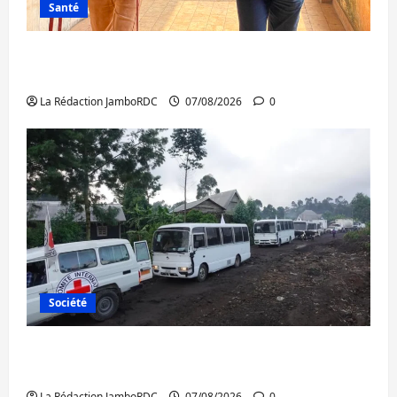
Santé
Sud-Kivu : l’UNPC maintient l’alerte contre
Ebola
La Rédaction JamboRDC
07/08/2026
0
Société
Beni : l’échange de prisonniers entre
l’AFC/M23 et Kinshasa ne convainc pas
La Rédaction JamboRDC
07/08/2026
0