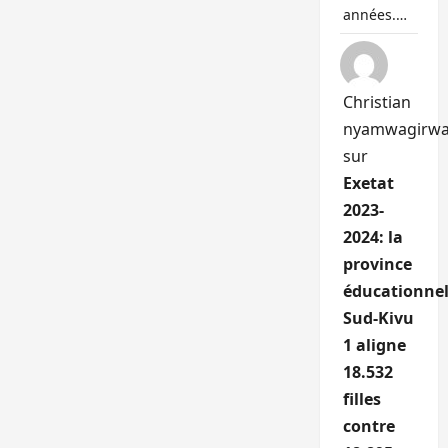
années.…
Christian
nyamwagirw
sur
Exetat
2023-
2024: la
province
éducationnel
Sud-Kivu
1 aligne
18.532
filles
contre