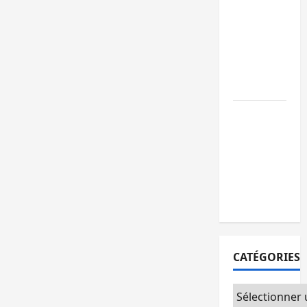
GENOCOST :
l’AFC/M23
conteste la
démarche
portée par
Kinshasa
Ebola : après
Bukavu,
l’UNPC-Sud-
Kivu équipe
les médias
des territoire
CATÉGORIES
Catégories