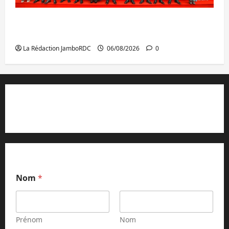
GENOCOST : l’AFC/M23 conteste la
démarche portée par Kinshasa
La Rédaction JamboRDC
06/08/2026
0
Contact et réclamations
Nom
*
Prénom
Nom