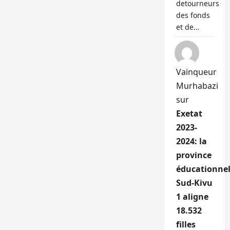
detourneurs
des fonds
et de…
Vainqueur
Murhabazi
sur
Exetat
2023-
2024: la
province
éducationnel
Sud-Kivu
1 aligne
18.532
filles