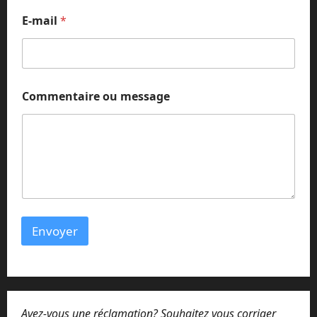
E-mail
*
o
Commentaire ou message
u
m
e
s
s
a
g
e
m
e
Envoyer
s
s
a
g
e
Avez-vous une réclamation? Souhaitez vous corriger