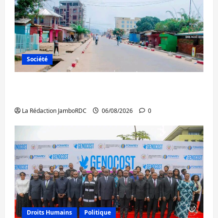
Société
Uvira : une journée de mercredi marquée
par l’appel à la paix
La Rédaction JamboRDC
06/08/2026
0
Droits Humains
Politique