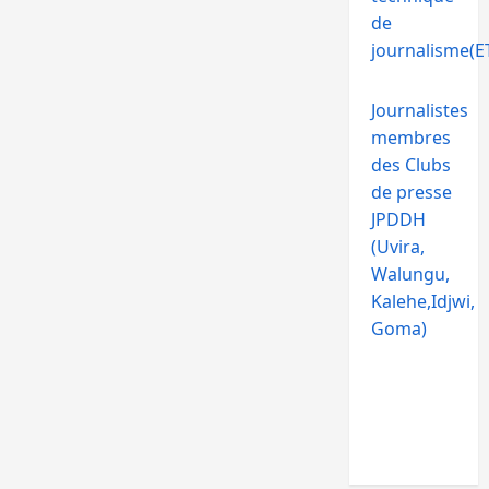
de
journalisme(ET
Journalistes
membres
des Clubs
de presse
JPDDH
(Uvira,
Walungu,
Kalehe,Idjwi,
Goma)