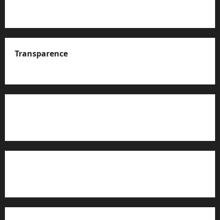
Transparence
A propos de nous
Rapport d’auto-évaluation de transparence (JTI)