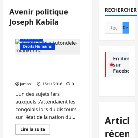
Avenir politique
RECHERCHER
Joseph Kabila
Rechercher :
Actualité
Droits Humains
En direct
Joseph Kabila : « mon sort
sur
est réglé par la
Facebook
Constitution »
Jambo1
15/11/2016
0
L’un des sujets fars
auxquels s’attendaient les
congolais lors du discours
sur l’état de la nation du...
Article
En
Lire la suite
récent
savoir
plus