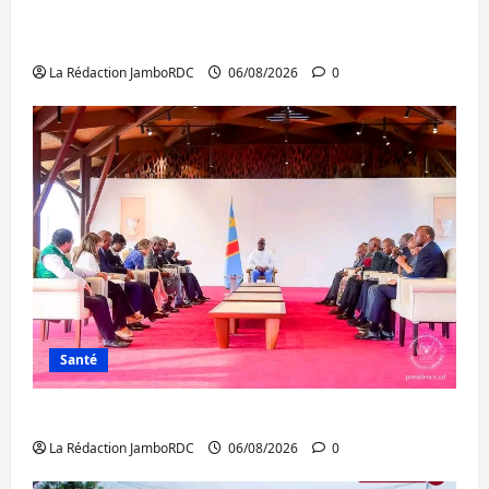
Bukavu : des routes en ruine paralysent la
circulation
La Rédaction JamboRDC
06/08/2026
0
Santé
Ebola : la RDC intensifie la lutte avec l’OMS
La Rédaction JamboRDC
06/08/2026
0