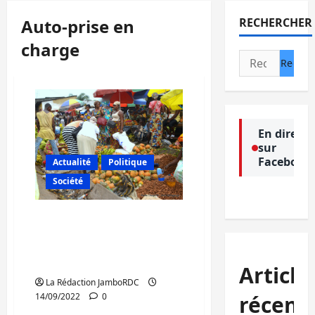
Auto-prise en
RECHERCHER
charge
Rechercher :
En direct
sur
Facebook
Actualité
Politique
Société
Kalehe : Les femmes
appelées à s’investir dans
l’entrepreneuriat pour
leur auto-prise en charge
Article
La Rédaction JamboRDC
récent
14/09/2022
0