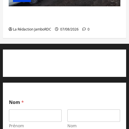
Beni : l’échange de prisonniers entre
l’AFC/M23 et Kinshasa ne convainc pas
La Rédaction JamboRDC
07/08/2026
0
Contact et réclamations
Nom
*
Prénom
Nom