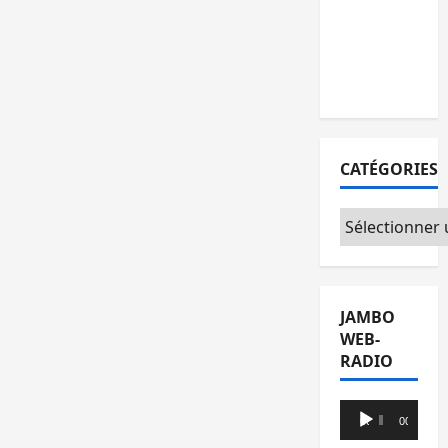
l’AFC/M23
avec
l’appui du
CICR
CATÉGORIES
Catégories
JAMBO
WEB-
RADIO
Lecteur
00:00
00:00
audio