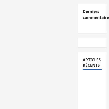
Derniers
commentaire
ARTICLES
RÉCENTS
Kinshasa
confirme
la
libération
de 15
personnes