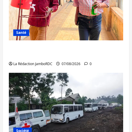
Santé
Sud-Kivu : l’UNPC maintient l’alerte contre
Ebola
La Rédaction JamboRDC
07/08/2026
0
Société