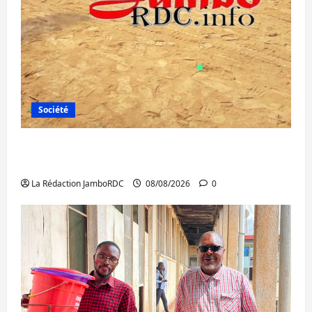
Société
Bagira : une ambulance renversée à Ciriri,
la NDSCI dénonce l’état de la route
La Rédaction JamboRDC
08/08/2026
0