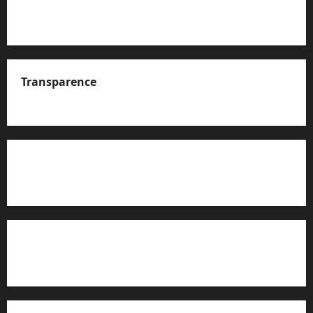
Transparence
A propos de nous
Rapport d’auto-évaluation de transparence (JTI)