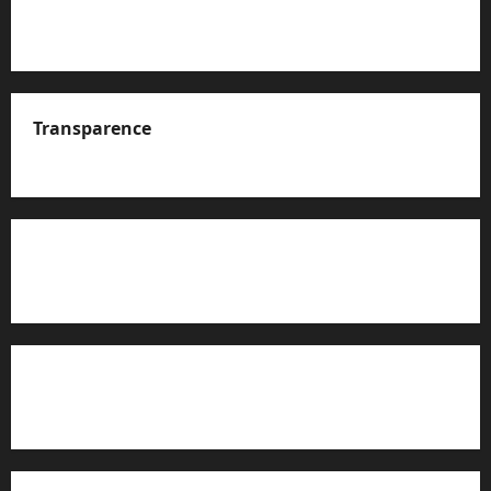
Transparence
A propos de nous
Rapport d’auto-évaluation de transparence (JTI)