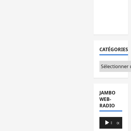
l’AFC/M23
avec
l’appui du
CICR
CATÉGORIES
Catégories
JAMBO
WEB-
RADIO
Lecteur
00:00
00:00
audio