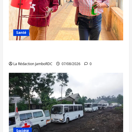
Santé
Sud-Kivu : l’UNPC maintient l’alerte contre
Ebola
La Rédaction JamboRDC
07/08/2026
0
Société