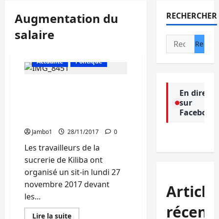
Augmentation du
RECHERCHER
salaire
Rechercher :
Actualité
Politique
Uvira : Les agents de la
En direct
Sucrerie de Kiliba
sur
menacent d’entrer en
Facebook
grève
Jambo1
28/11/2017
0
Les travailleurs de la
sucrerie de Kiliba ont
organisé un sit-in lundi 27
novembre 2017 devant
Article
les...
récent
En
Lire la suite