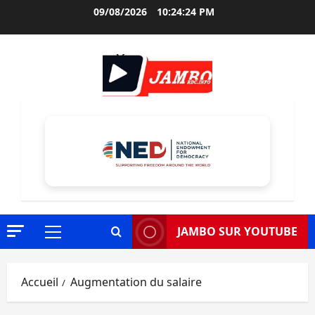
Aller
09/08/2026
10:24:25 PM
au
contenu
JAMBO SUR YOUTUBE
Menu
principal
Accueil
Augmentation du salaire