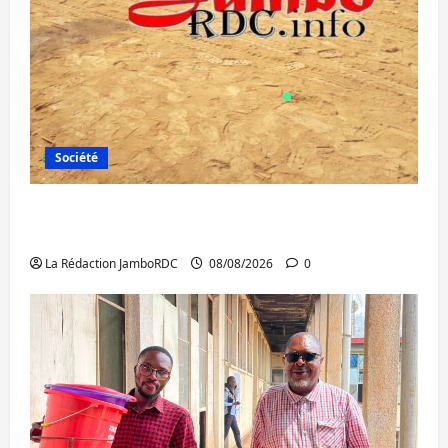
Société
Bagira : une ambulance renversée à Ciriri,
la NDSCI dénonce l’état de la route
La Rédaction JamboRDC
08/08/2026
0