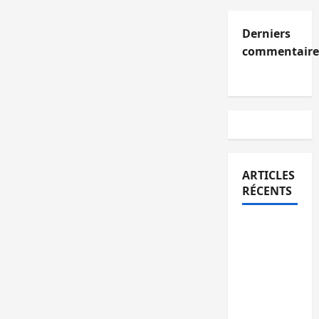
Derniers
commentaire
ARTICLES
RÉCENTS
Kinshasa
confirme
la
libération
de 15
personnes