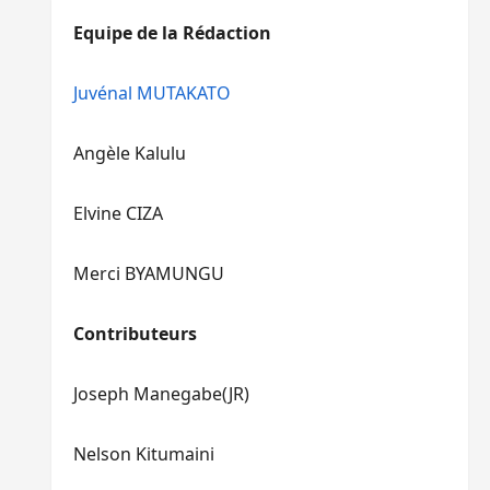
diminuer
haut/bas
Equipe de la Rédaction
le
pour
volume.
augmenter
ou
Juvénal MUTAKATO
diminuer
le
Angèle Kalulu
volume.
Elvine CIZA
Merci BYAMUNGU
Contributeurs
Joseph Manegabe(JR)
Nelson Kitumaini