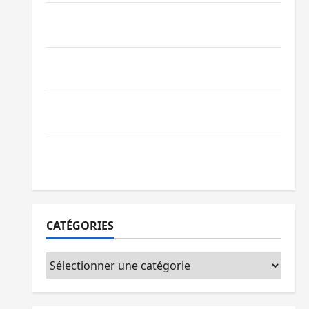
Bagira : une ambulance renversée à Ciriri,
la NDSCI dénonce l’état de la route
Sud-Kivu : l’UNPC maintient l’alerte contre
Ebola
Beni : l’échange de prisonniers entre
l’AFC/M23 et Kinshasa ne convainc pas
Processus de Doha : 15 personnes remises
à l’AFC/M23 avec l’appui du CICR
CATÉGORIES
Catégories