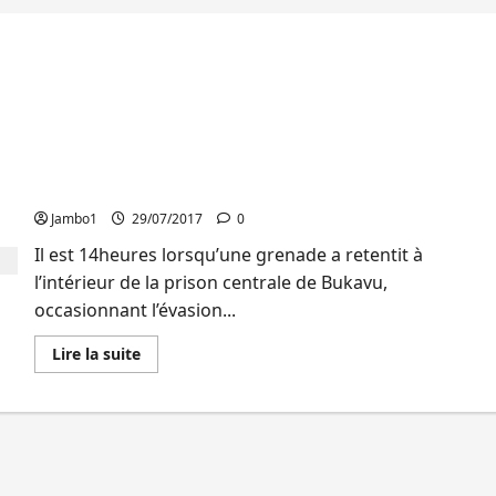
Bukavu : Un mort, 4 blessés et 20 évadés à la
prison centrale 28 juillet 2017
Jambo1
29/07/2017
0
Il est 14heures lorsqu’une grenade a retentit à
l’intérieur de la prison centrale de Bukavu,
occasionnant l’évasion...
En
Lire la suite
savoir
plus
sur
Bukavu
:
Un
mort,
4
blessés