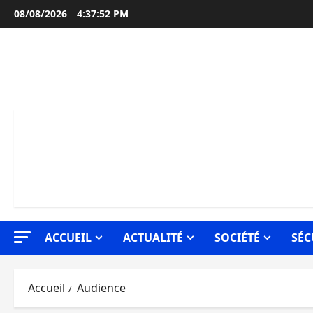
Aller
08/08/2026
4:37:53 PM
au
contenu
ACCUEIL
ACTUALITÉ
SOCIÉTÉ
SÉC
Accueil
Audience