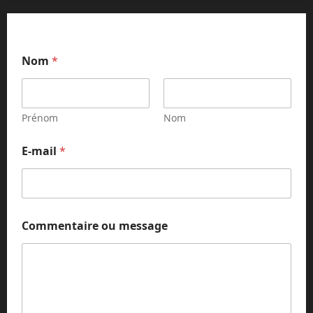
*
Nom
*
C
o
m
m
e
Prénom
Nom
n
t
E-mail
*
a
i
r
e
E
-
Commentaire ou message
m
a
i
l