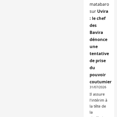
matabaro
sur
Uvira
: le chef
des
Bavira
dénonce
une
tentative
de prise
du
pouvoir
coutumier
31/07/2026
Il assure
l'intérim à
la tête de
la