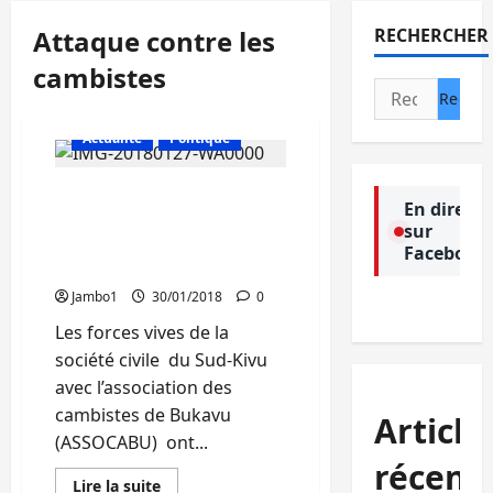
Attaque contre les
RECHERCHER
cambistes
Rechercher :
Actualité
Politique
Nicolas Lubala (NDSCI) : «
En direct
Nous avons l’obligation
sur
citoyenne de dénoncer les
Facebook
malfaiteurs »
Jambo1
30/01/2018
0
Les forces vives de la
société civile du Sud-Kivu
avec l’association des
cambistes de Bukavu
Article
(ASSOCABU) ont...
récent
En
Lire la suite