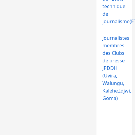
technique
de
journalisme(ET
Journalistes
membres
des Clubs
de presse
JPDDH
(Uvira,
Walungu,
Kalehe,Idjwi,
Goma)