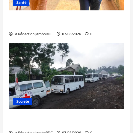
Santé
Sud-Kivu : l’UNPC maintient l’alerte contre
Ebola
La Rédaction JamboRDC
07/08/2026
0
Société
Beni : l’échange de prisonniers entre
l’AFC/M23 et Kinshasa ne convainc pas
La Rédaction JamboRDC
07/08/2026
0