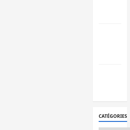
l’AFC/M23
avec l’appui
du CICR
Bukavu : des
routes en
ruine
paralysent la
circulation
Ebola : la RD
intensifie la
lutte avec
l’OMS
CATÉGORIES