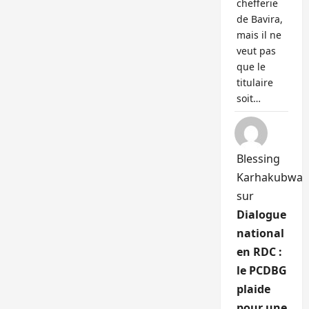
chefferie
de Bavira,
mais il ne
veut pas
que le
titulaire
soit…
Blessing
Karhakubwa
sur
Dialogue
national
en RDC :
le PCDBG
plaide
pour une