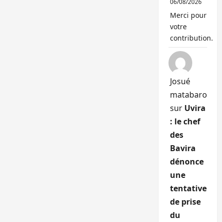
06/08/2026
Merci pour
votre
contribution.
Josué
matabaro
sur
Uvira
: le chef
des
Bavira
dénonce
une
tentative
de prise
du