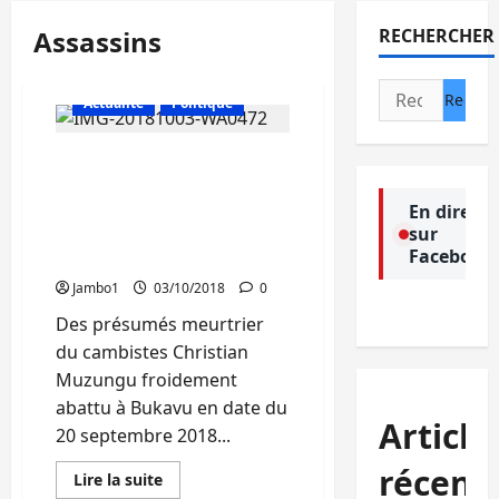
Assassins
RECHERCHER
Rechercher :
Actualité
Politique
Bukavu: Voici les
présumés assassins du
cambiste Christian
En direct
sur
Muzungu présentés par la
Facebook
police
Jambo1
03/10/2018
0
Des présumés meurtrier
du cambistes Christian
Muzungu froidement
abattu à Bukavu en date du
Article
20 septembre 2018...
récent
En
Lire la suite
savoir