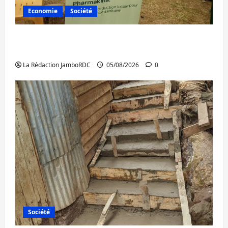
Economie
Société
Bukavu : la Pharmakina expose son savoir-
faire à Kivu Soko Foire
La Rédaction JamboRDC
05/08/2026
0
Société