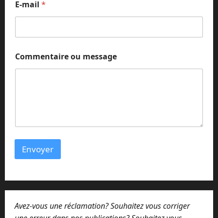
E-mail
*
N
o
m
*
Commentaire ou message
Envoyer
Avez-vous une réclamation? Souhaitez vous corriger