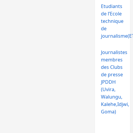
Etudiants
de l’Ecole
technique
de
journalisme(ET
Journalistes
membres
des Clubs
de presse
JPDDH
(Uvira,
Walungu,
Kalehe,Idjwi,
Goma)