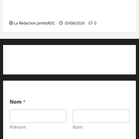
Bagira : des infrastructures grâce aux
contributions des habitants à Mulambula
La Rédaction JamboRDC
05/08/2026
0
Contact et réclamations
Nom
*
Prénom
Nom
*