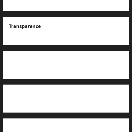
Transparence
A propos de nous
Rapport d’auto-évaluation de transparence (JTI)
Charte éditoriale