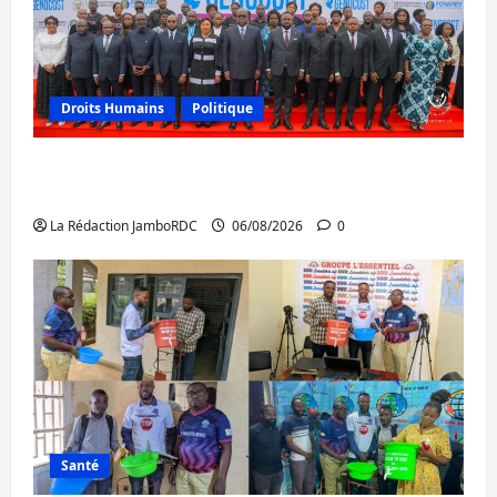
Droits Humains
Politique
GENOCOST : l’AFC/M23 conteste la
démarche portée par Kinshasa
La Rédaction JamboRDC
06/08/2026
0
Santé