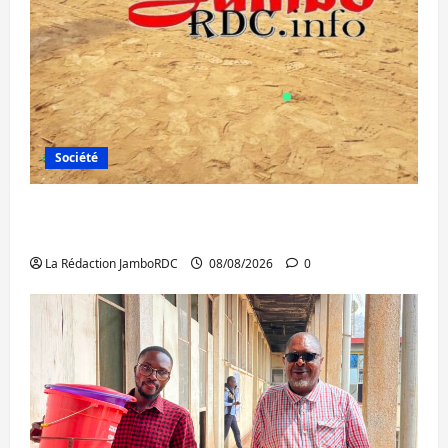
Société
Bagira : une ambulance renversée à Ciriri,
la NDSCI dénonce l’état de la route
La Rédaction JamboRDC
08/08/2026
0