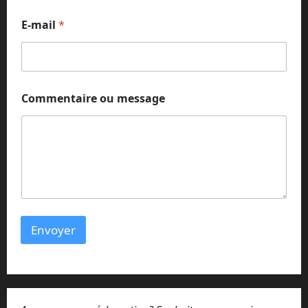
*
E-mail
*
E
-
m
a
i
l
Commentaire ou message
o
u
Envoyer