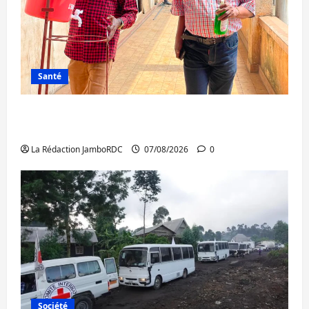
Santé
Sud-Kivu : l’UNPC maintient l’alerte contre
Ebola
La Rédaction JamboRDC
07/08/2026
0
Société