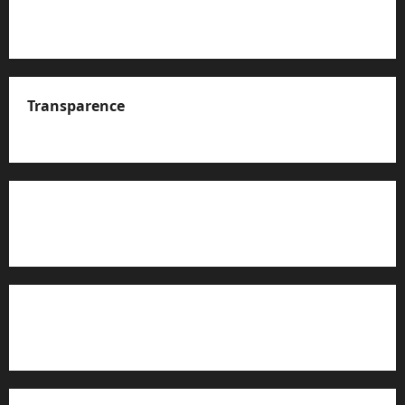
Transparence
A propos de nous
Rapport d’auto-évaluation de transparence (JTI)