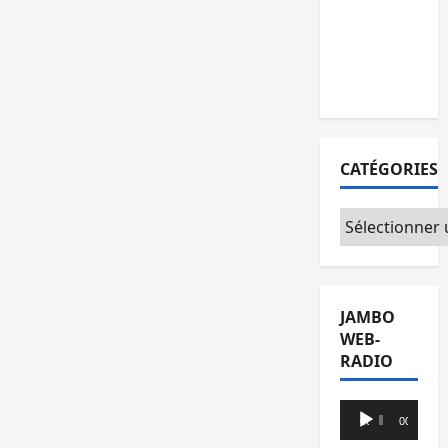
l’AFC/M23
avec
l’appui du
CICR
CATÉGORIES
Catégories
JAMBO
WEB-
RADIO
Lecteur
00:00
00:00
audio