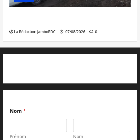
Beni : l’échange de prisonniers entre
l’AFC/M23 et Kinshasa ne convainc pas
La Rédaction JamboRDC
07/08/2026
0
Contact et réclamations
Nom
*
Prénom
Nom