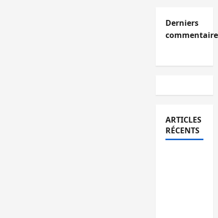
Derniers
commentaire
ARTICLES
RÉCENTS
Kinshasa
confirme
la
libération
de 15
personnes