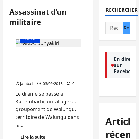
Assassinat d’un
RECHERCHER
militaire
Rechercher :
Actualité
Politique
Société
Walungu : Meurtre d’un
En direct
militaire à Kahembarhi,
sur
la population paie le pot
Facebook
cassé
Jambo1
03/09/2018
0
Le drame se passe à
Kahembarhi, un village du
groupement de Walungu,
territoire de Walungu dans
Article
la...
récent
En
Lire la suite