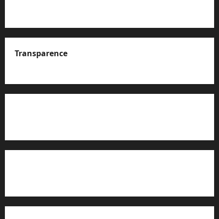
Transparence
A propos de nous
Rapport d’auto-évaluation de transparence (JTI)