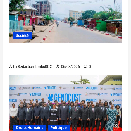
Société
Uvira : une journée de mercredi marquée
par l’appel à la paix
La Rédaction JamboRDC
06/08/2026
0
Droits Humains
Politique