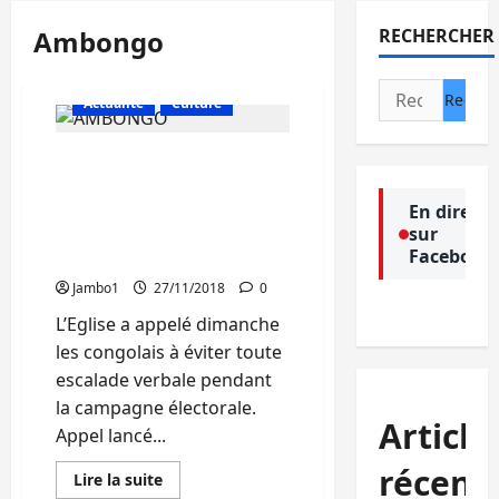
Ambongo
RECHERCHER
Rechercher :
Actualité
Culture
Rdc: L’Eglise Catholique
appelle les congolais à ne
pas céder à la violence
En direct
sur
verbale pendant la
Facebook
campagne électorale
Jambo1
27/11/2018
0
L’Eglise a appelé dimanche
les congolais à éviter toute
escalade verbale pendant
la campagne électorale.
Article
Appel lancé...
récent
En
Lire la suite
savoir