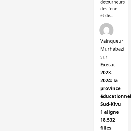
detourneurs
des fonds
et de…
Vainqueur
Murhabazi
sur
Exetat
2023-
2024: la
province
éducationnel
Sud-Kivu
1 aligne
18.532
filles