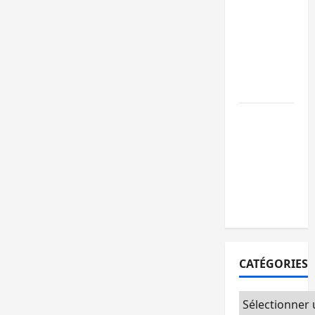
GENOCOST :
l’AFC/M23
conteste la
démarche
portée par
Kinshasa
Ebola : après
Bukavu,
l’UNPC-Sud-
Kivu équipe
les médias
des territoire
CATÉGORIES
Catégories