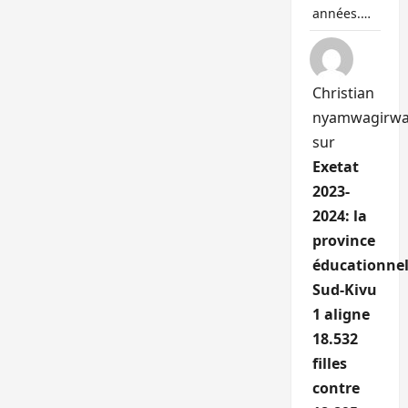
années.…
Christian
nyamwagirw
sur
Exetat
2023-
2024: la
province
éducationnel
Sud-Kivu
1 aligne
18.532
filles
contre