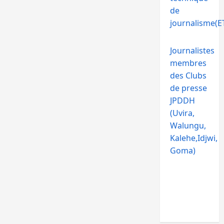
de
journalisme(ET
Journalistes
membres
des Clubs
de presse
JPDDH
(Uvira,
Walungu,
Kalehe,Idjwi,
Goma)