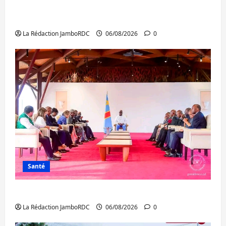
Bukavu : des routes en ruine paralysent la
circulation
La Rédaction JamboRDC
06/08/2026
0
Santé
Ebola : la RDC intensifie la lutte avec l’OMS
La Rédaction JamboRDC
06/08/2026
0