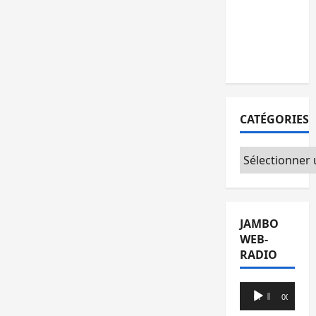
l’AFC/M23
avec
l’appui du
CICR
CATÉGORIES
Catégories
JAMBO
WEB-
RADIO
Lecteur
00:00
00:00
audio