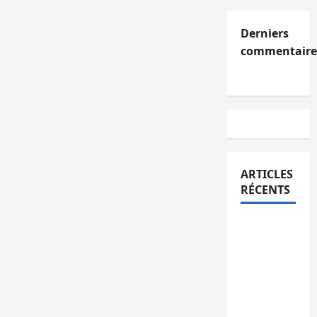
Derniers
commentaire
ARTICLES
RÉCENTS
Kinshasa
confirme
la
libération
de 15
personnes