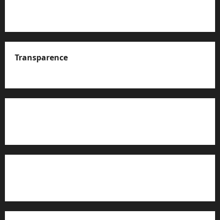
Transparence
A propos de nous
Rapport d’auto-évaluation de transparence (JTI)