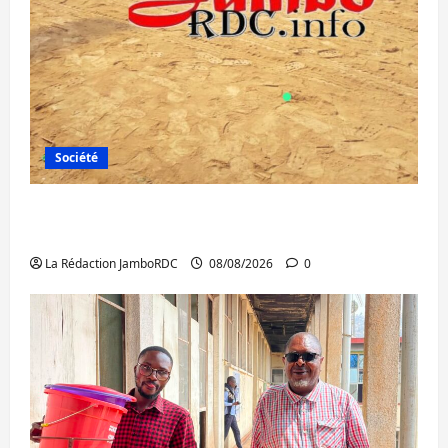
Société
Bagira : une ambulance renversée à Ciriri,
la NDSCI dénonce l’état de la route
La Rédaction JamboRDC
08/08/2026
0