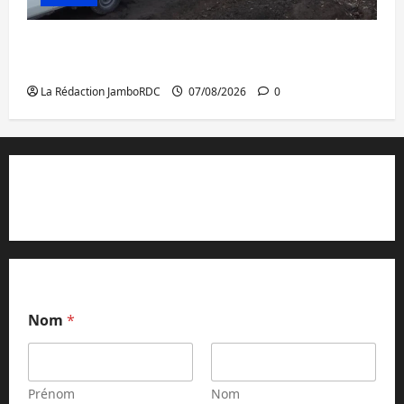
Beni : l’échange de prisonniers entre
l’AFC/M23 et Kinshasa ne convainc pas
La Rédaction JamboRDC
07/08/2026
0
Contact et réclamations
Nom
*
Prénom
Nom