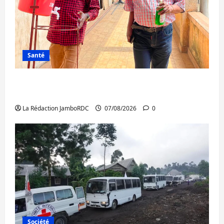
Santé
Sud-Kivu : l’UNPC maintient l’alerte contre
Ebola
La Rédaction JamboRDC
07/08/2026
0
Société