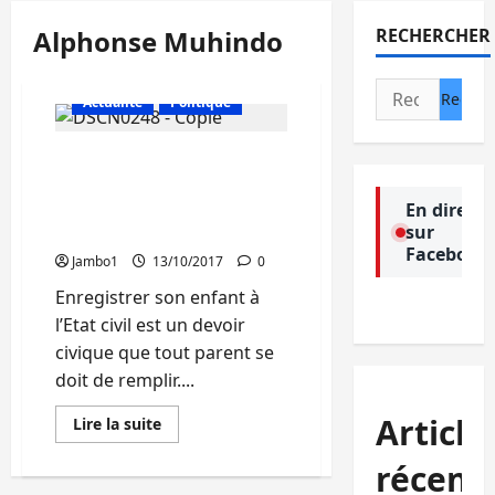
Alphonse Muhindo
RECHERCHER
Rechercher :
Actualité
Politique
Bagira-Cahi : Les parents
actifs dans
l’enregistrement de leurs
En direct
sur
enfants à l’Etat civil
Facebook
Jambo1
13/10/2017
0
Enregistrer son enfant à
l’Etat civil est un devoir
civique que tout parent se
doit de remplir....
Article
En
Lire la suite
savoir
plus
récent
sur
Bagira-