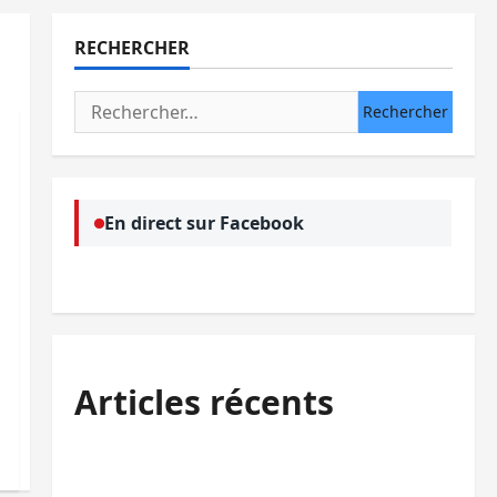
RECHERCHER
Rechercher :
En direct sur Facebook
Articles récents
Bukavu : la Pharmakina expose son
savoir-faire à Kivu Soko Foire