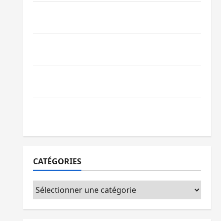
Bagira : des infrastructures grâce aux
contributions des habitants à Mulambula
RDC : le recrutement des mandataires
publics est lancé
Sud-Kivu : de retour à Uvira, Purusi
relance les priorités sécuritaires
Bukavu : vols et agressions en série, la
société civile appelle à agir
CATÉGORIES
Catégories