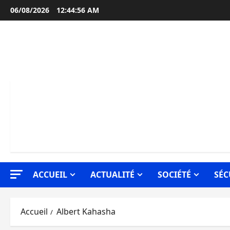
Aller
06/08/2026
12:44:57 AM
au
contenu
ACCUEIL
ACTUALITÉ
SOCIÉTÉ
SÉC
Accueil
Albert Kahasha