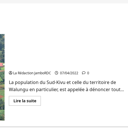
Sud-Kivu/Insécurité: » Nous demandons à la
population d’avoir la volonté de dénoncer tout
mouvement suspect », Le député Albert Kahasha
La Rédaction JamboRDC
07/04/2022
0
La population du Sud-Kivu et celle du territoire de
Walungu en particulier, est appelée à dénoncer tout...
En
Lire la suite
savoir
plus
sur
Sud-
Kivu/Insécurité:
»