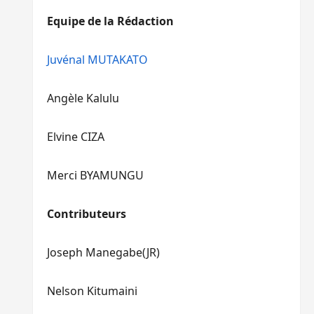
diminuer
haut/bas
Equipe de la Rédaction
le
pour
volume.
augmenter
ou
Juvénal MUTAKATO
diminuer
le
Angèle Kalulu
volume.
Elvine CIZA
Merci BYAMUNGU
Contributeurs
Joseph Manegabe(JR)
Nelson Kitumaini