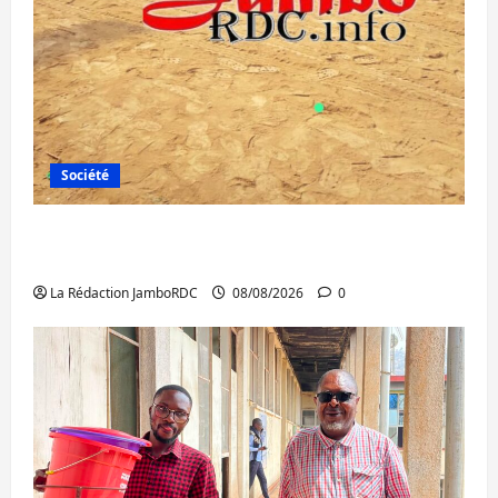
Société
Bagira : une ambulance renversée à Ciriri,
la NDSCI dénonce l’état de la route
La Rédaction JamboRDC
08/08/2026
0