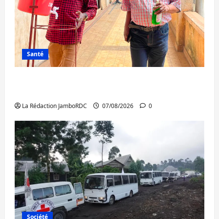
Santé
Sud-Kivu : l’UNPC maintient l’alerte contre
Ebola
La Rédaction JamboRDC
07/08/2026
0
Société