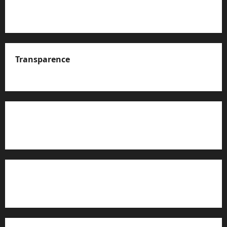
Transparence
A propos de nous
Rapport d’auto-évaluation de transparence (JTI)