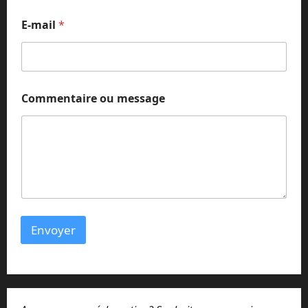
*
m
E-mail
*
e
s
s
a
g
e
Commentaire ou message
Envoyer