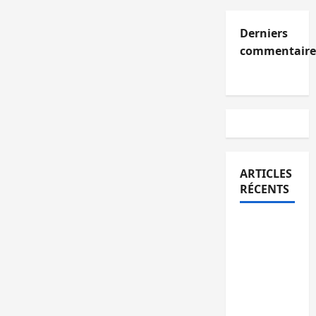
Derniers
commentaire
ARTICLES
RÉCENTS
Kinshasa
confirme
la
libération
de 15
personnes