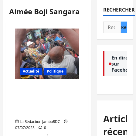
Aimée Boji Sangara
RECHERCHER
Rechercher :
En direct
sur
Facebook
Actualité
Politique
Aimé Boji Sangara à la
population du Sud-Kivu:
» Je vais donner le
meilleur de moi-même
pour cette province »
Article
La Rédaction JamboRDC
07/07/2023
0
récent