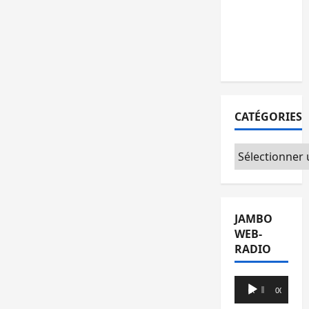
l’AFC/M23
avec
l’appui du
CICR
CATÉGORIES
Catégories
JAMBO
WEB-
RADIO
Lecteur
00:00
00:00
audio