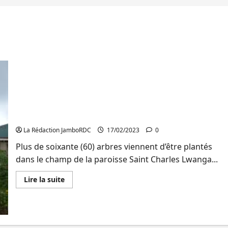
Bukavu: plusieurs arbres fruitiers plantés dans le
champ de la paroisse de Ciriri par l’AEGDK et le
REAQUES
La Rédaction JamboRDC
17/02/2023
0
Plus de soixante (60) arbres viennent d’être plantés
dans le champ de la paroisse Saint Charles Lwanga...
En
Lire la suite
savoir
plus
sur
Bukavu:
plusieurs
arbres