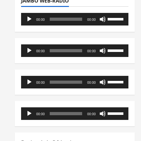
JAMBO WEB-RADIO
Lecteur
Utilisez
00:00
00:00
audio
les
flèches
haut/bas
Lecteur
pour
Utilisez
00:00
00:00
audio
augmenter
les
ou
flèches
diminuer
haut/bas
Lecteur
le
pour
Utilisez
00:00
00:00
audio
volume.
augmenter
les
ou
flèches
diminuer
haut/bas
Lecteur
le
pour
Utilisez
00:00
00:00
audio
volume.
augmenter
les
ou
flèches
diminuer
haut/bas