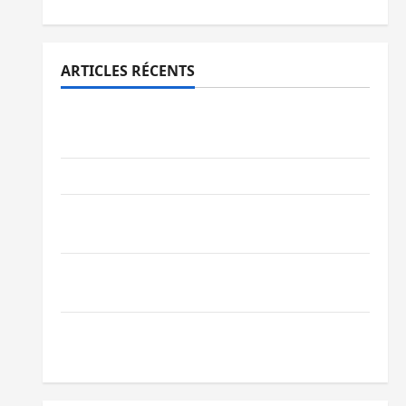
ARTICLES RÉCENTS
Bukavu : des routes en ruine paralysent la
circulation
Ebola : la RDC intensifie la lutte avec l’OMS
Uvira : une journée de mercredi marquée
par l’appel à la paix
GENOCOST : l’AFC/M23 conteste la
démarche portée par Kinshasa
Ebola : après Bukavu, l’UNPC-Sud-Kivu
équipe les médias des territoires