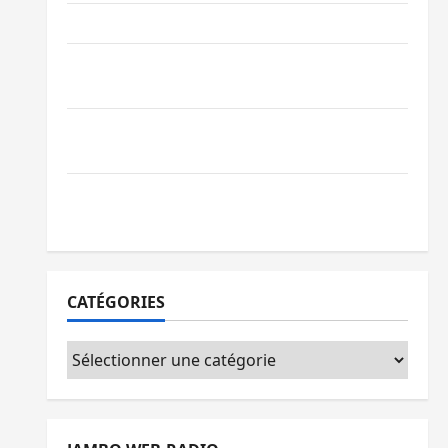
Ebola : la RDC intensifie la lutte avec l’OMS
Uvira : une journée de mercredi marquée
par l’appel à la paix
GENOCOST : l’AFC/M23 conteste la
démarche portée par Kinshasa
Ebola : après Bukavu, l’UNPC-Sud-Kivu
équipe les médias des territoires
CATÉGORIES
Catégories