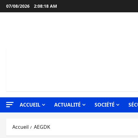
Aller
07/08/2026
2:08:19 AM
au
contenu
ACCUEIL
ACTUALITÉ
SOCIÉTÉ
SÉC
Accueil
AEGDK