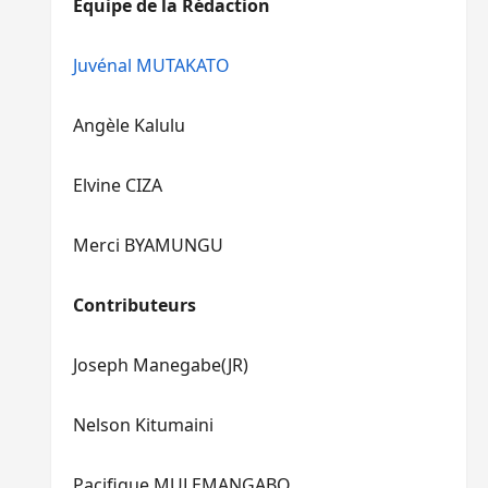
Equipe de la Rédaction
le
pour
volume.
augmenter
ou
Juvénal MUTAKATO
diminuer
le
Angèle Kalulu
volume.
Elvine CIZA
Merci BYAMUNGU
Contributeurs
Joseph Manegabe(JR)
Nelson Kitumaini
Pacifique MULEMANGABO