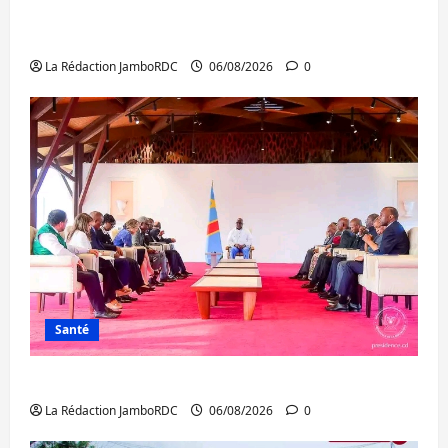
Bukavu : des routes en ruine paralysent la
circulation
La Rédaction JamboRDC
06/08/2026
0
Santé
Ebola : la RDC intensifie la lutte avec l’OMS
La Rédaction JamboRDC
06/08/2026
0