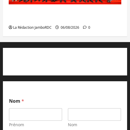
GENOCOST : l’AFC/M23 conteste la
démarche portée par Kinshasa
La Rédaction JamboRDC
06/08/2026
0
Contact et réclamations
Nom
*
Prénom
Nom