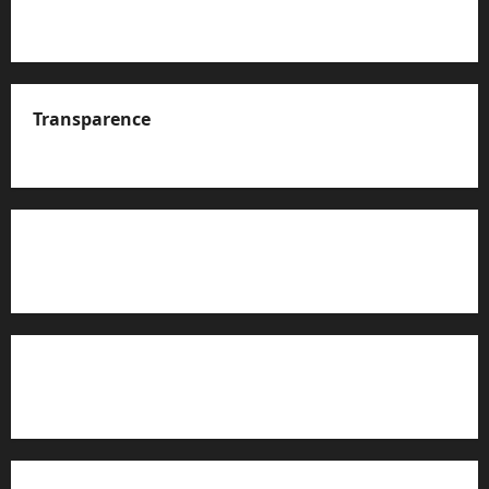
Transparence
A propos de nous
Rapport d’auto-évaluation de transparence (JTI)