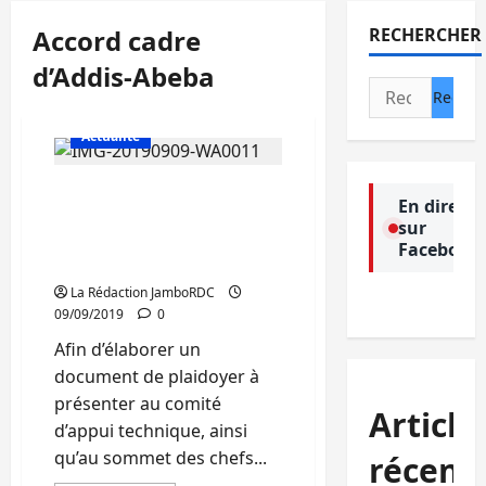
Accord cadre
RECHERCHER
d’Addis-Abeba
Rechercher :
Actualité
L’accord cadre d’Addis-
En direct
Abeba sur la paix et la
sur
sécurité au centre d’une
Facebook
réunion de la CIRGL
La Rédaction JamboRDC
09/09/2019
0
Afin d’élaborer un
document de plaidoyer à
présenter au comité
Article
d’appui technique, ainsi
qu’au sommet des chefs...
récent