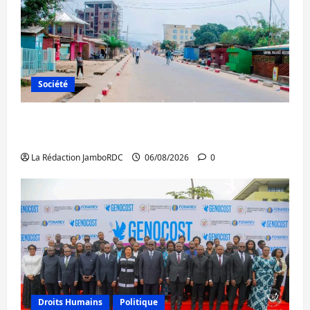
Société
Uvira : une journée de mercredi marquée
par l’appel à la paix
La Rédaction JamboRDC
06/08/2026
0
Droits Humains
Politique