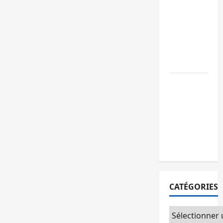
GENOCOST :
l’AFC/M23
conteste la
démarche
portée par
Kinshasa
Ebola : après
Bukavu,
l’UNPC-Sud-
Kivu équipe
les médias
des territoire
CATÉGORIES
Catégories