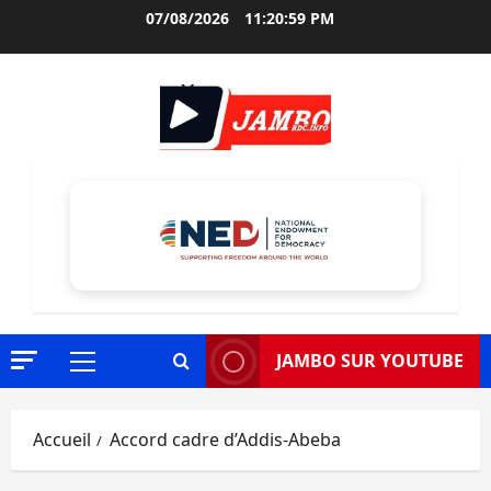
Aller
07/08/2026
11:21:00 PM
au
contenu
JAMBO SUR YOUTUBE
Menu
principal
Accueil
Accord cadre d’Addis-Abeba