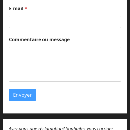
E-mail
*
*
Commentaire ou message
*
*
Envoyer
Avez-vous une réclamation? Souhaitez vous corriger