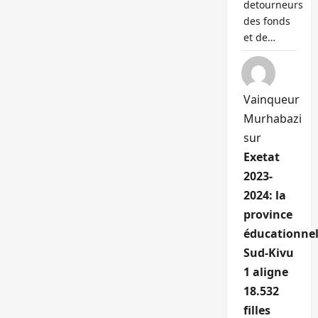
detourneurs
des fonds
et de…
Vainqueur
Murhabazi
sur
Exetat
2023-
2024: la
province
éducationnel
Sud-Kivu
1 aligne
18.532
filles