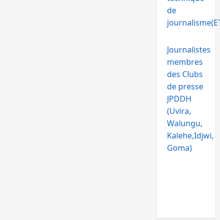
de
journalisme(ET
Journalistes
membres
des Clubs
de presse
JPDDH
(Uvira,
Walungu,
Kalehe,Idjwi,
Goma)