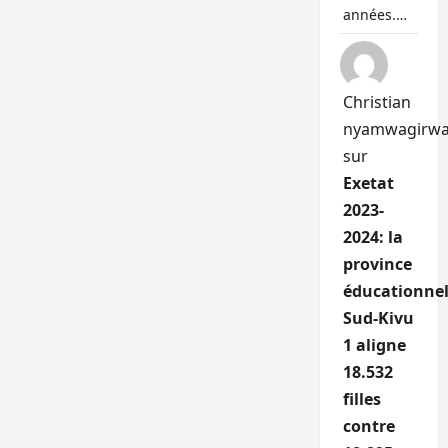
années.…
Christian
nyamwagirw
sur
Exetat
2023-
2024: la
province
éducationnel
Sud-Kivu
1 aligne
18.532
filles
contre