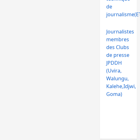
de
journalisme(ET
Journalistes
membres
des Clubs
de presse
JPDDH
(Uvira,
Walungu,
Kalehe,Idjwi,
Goma)