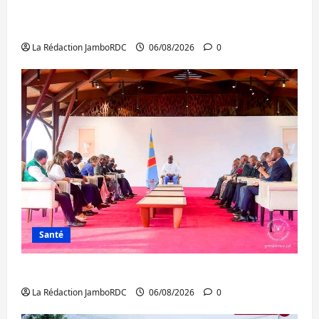
Bukavu : des routes en ruine paralysent la
circulation
La Rédaction JamboRDC
06/08/2026
0
Santé
Ebola : la RDC intensifie la lutte avec l’OMS
La Rédaction JamboRDC
06/08/2026
0