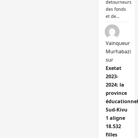
detourneurs
des fonds
et de…
Vainqueur
Murhabazi
sur
Exetat
2023-
2024: la
province
éducationnel
Sud-Kivu
1 aligne
18.532
filles