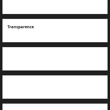
Transparence
A propos de nous
Rapport d’auto-évaluation de transparence (JTI)