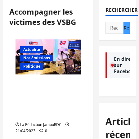
Accompagner les
RECHERCHER
victimes des VSBG
Rechercher :
Actualité
Nos émissions
En direct
sur
Politique
Facebook
Sud-Kivu: les
organisations de la
société civile s’engagent à
accompagner les victimes
des VSBG dans les milieux
ruraux
Article
La Rédaction JamboRDC
récent
21/04/2023
0