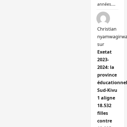
années.…
Christian
nyamwagirw
sur
Exetat
2023-
2024: la
province
éducationnel
Sud-Kivu
1 aligne
18.532
filles
contre