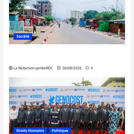
Société
Uvira : une journée de mercredi marquée
par l’appel à la paix
La Rédaction JamboRDC
06/08/2026
0
Droits Humains
Politique