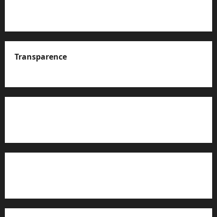
Transparence
A propos de nous
Rapport d’auto-évaluation de transparence (JTI)