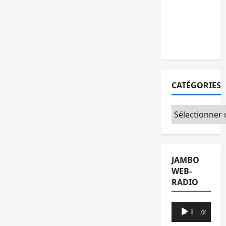
l’AFC/M23
avec
l’appui du
CICR
CATÉGORIES
Catégories
JAMBO
WEB-
RADIO
Lecteur
00:00
00:00
audio