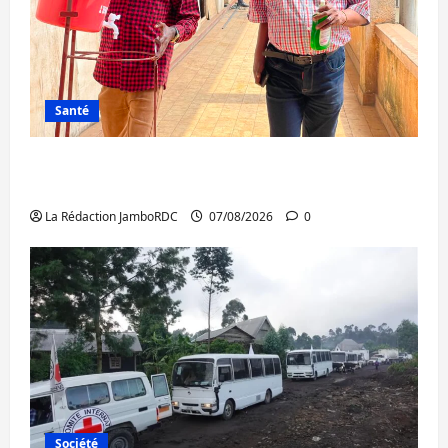
Santé
Sud-Kivu : l’UNPC maintient l’alerte contre
Ebola
La Rédaction JamboRDC
07/08/2026
0
Société