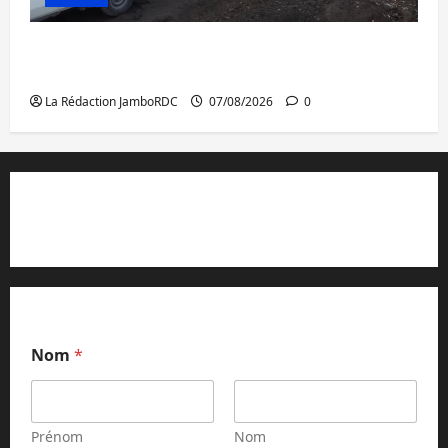
Beni : l’échange de prisonniers entre
l’AFC/M23 et Kinshasa ne convainc pas
La Rédaction JamboRDC
07/08/2026
0
Contact et réclamations
Nom
*
Prénom
Nom