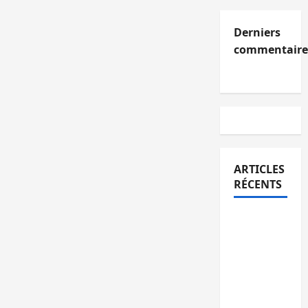
Derniers
commentaire
ARTICLES
RÉCENTS
Kinshasa
confirme
la
libération
de 15
personnes