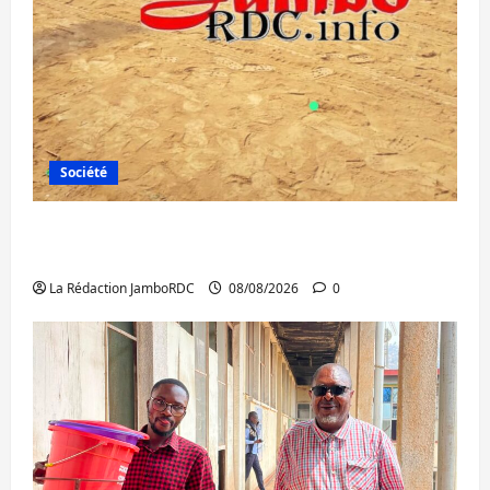
Société
Bagira : une ambulance renversée à Ciriri,
la NDSCI dénonce l’état de la route
La Rédaction JamboRDC
08/08/2026
0