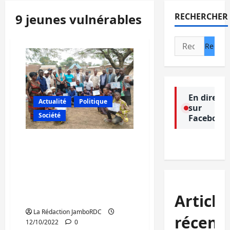
9 jeunes vulnérables
RECHERCHER
Rechercher :
En direct
Actualité
Politique
sur
Société
Facebook
Uvira : 9 jeunes
vulnérables de Luvungi
seront désormais actifs
dans le circuit
économique grâce à la
Article
formation de l’UNICEF
La Rédaction JamboRDC
récent
12/10/2022
0