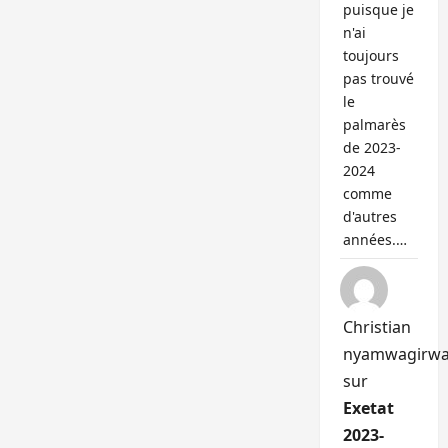
puisque je
n'ai
toujours
pas trouvé
le
palmarès
de 2023-
2024
comme
d'autres
années.…
Christian
nyamwagirw
sur
Exetat
2023-