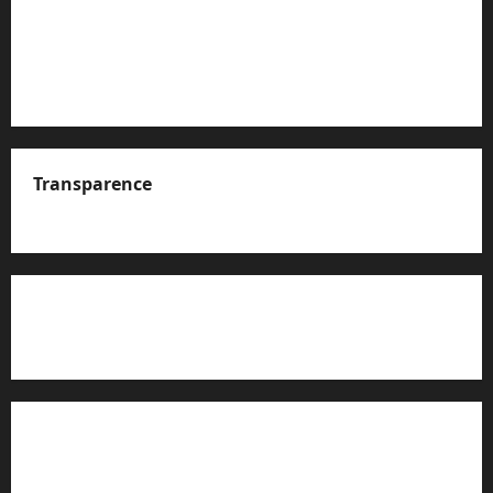
Transparence
A propos de nous
Rapport d’auto-évaluation de transparence (JTI)