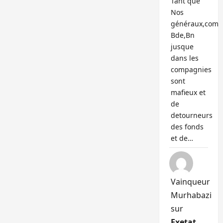
Tant que
Nos
généraux,com
Bde,Bn
jusque
dans les
compagnies
sont
mafieux et
de
detourneurs
des fonds
et de…
Vainqueur
Murhabazi
sur
Exetat