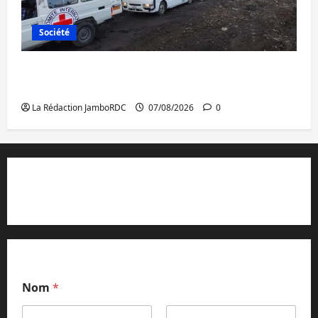
Société
Beni : l’échange de prisonniers entre
l’AFC/M23 et Kinshasa ne convainc pas
La Rédaction JamboRDC
07/08/2026
0
Contact et réclamations
Nom
*