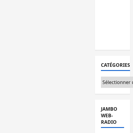
personnes
remises à
l’AFC/M23
avec
l’appui du
CICR
CATÉGORIES
Catégories
JAMBO
WEB-
RADIO