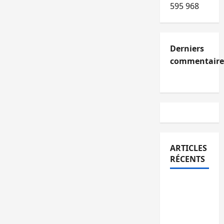
595 968
Derniers
commentaire
ARTICLES
RÉCENTS
Kinshasa
confirme
la
libération