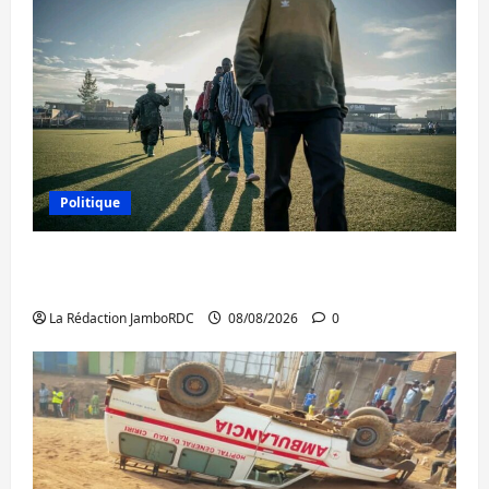
Politique
Kinshasa confirme la libération de 15
personnes affiliées à l’AFC/M23
La Rédaction JamboRDC
08/08/2026
0