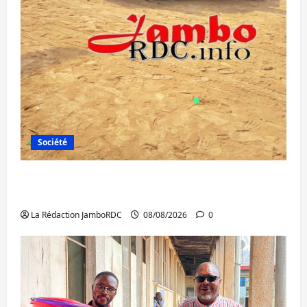
Société
Bagira : une ambulance renversée à Ciriri,
la NDSCI dénonce l’état de la route
La Rédaction JamboRDC
08/08/2026
0