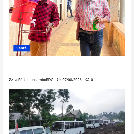
Santé
Sud-Kivu : l’UNPC maintient l’alerte contre
Ebola
La Rédaction JamboRDC
07/08/2026
0