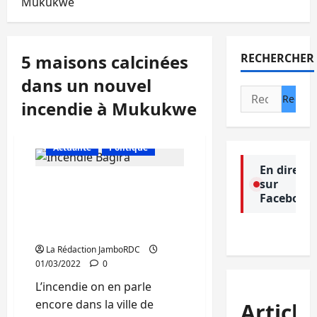
Mukukwe
5 maisons calcinées
RECHERCHER
dans un nouvel
Rechercher :
incendie à Mukukwe
Actualité
Politique
En direct
sur
Bukavu : 5 maisons
Facebook
parties en fumée dans un
nouvel incendie à
Mukukwe
La Rédaction JamboRDC
01/03/2022
0
L’incendie on en parle
encore dans la ville de
Article