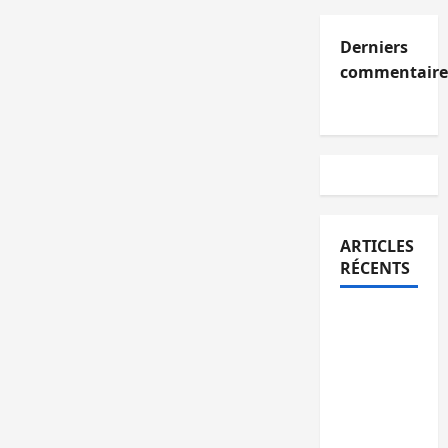
Derniers
commentaire
ARTICLES
RÉCENTS
Kinshasa
confirme
la
libération
de 15
personnes