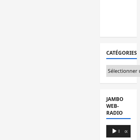
l’AFC/M23
avec
l’appui du
CICR
CATÉGORIES
Catégories
JAMBO
WEB-
RADIO
Lecteur
00:00
00:00
audio