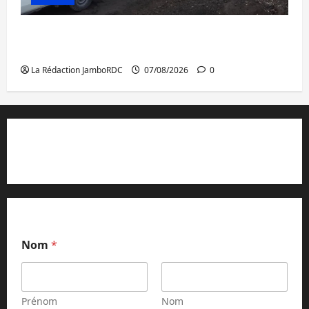
Beni : l’échange de prisonniers entre
l’AFC/M23 et Kinshasa ne convainc pas
La Rédaction JamboRDC
07/08/2026
0
Contact et réclamations
Nom
*
Prénom
Nom