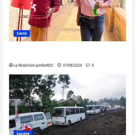
Santé
Sud-Kivu : l’UNPC maintient l’alerte contre
Ebola
La Rédaction JamboRDC
07/08/2026
0
Société