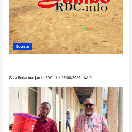
Société
Bagira : une ambulance renversée à Ciriri,
la NDSCI dénonce l’état de la route
La Rédaction JamboRDC
08/08/2026
0