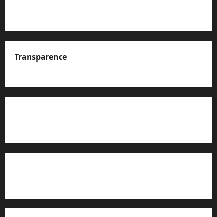
Transparence
A propos de nous
Rapport d’auto-évaluation de transparence (JTI)