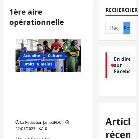
1ère aire
RECHERCHER
opérationnelle
Rechercher :
Actualité
Culture
En direct
Droits Humains
sur
Facebook
RDC/identification et
enrôlement des électeurs
: la CENI prolonge d’un
mois les opérations pour
la 1ère aire
opérationnelle
Article
La Rédaction JamboRDC
22/01/2023
0
récent
Les opérations