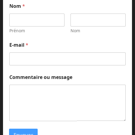
Nom
*
Prénom
Nom
E-mail
*
m
Commentaire ou message
e
s
s
a
g
e
E
-
m
a
Envoyer