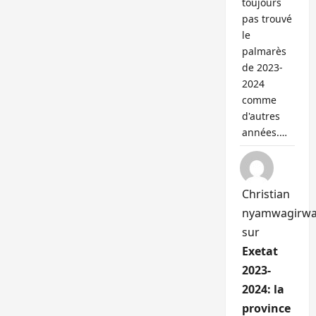
toujours
pas trouvé
le
palmarès
de 2023-
2024
comme
d'autres
années.…
Christian
nyamwagirw
sur
Exetat
2023-
2024: la
province