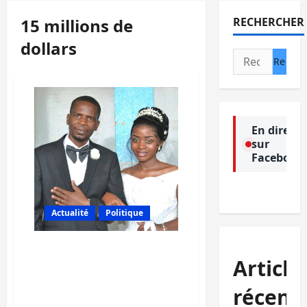
15 millions de
RECHERCHER
dollars
Rechercher :
En direct
sur
Facebook
Actualité
Politique
Bukavu : Les kidnappeurs
Article
d’un vendeur d’unités
demandent une rançon
récent
de 15 millions de dollars