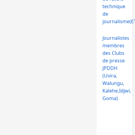
technique
de
journalisme(ET
Journalistes
membres
des Clubs
de presse
JPDDH
(Uvira,
Walungu,
Kalehe,Idjwi,
Goma)