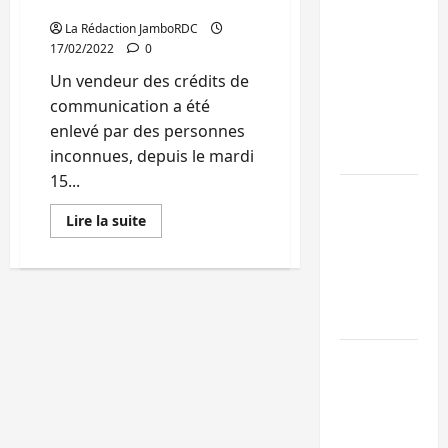
pour sa libération
Bukavu : la
La Rédaction JamboRDC
17/02/2022
0
Pharmakina
expose son
Un vendeur des crédits de
savoir-faire à
communication a été
Kivu Soko
enlevé par des personnes
Foire
inconnues, depuis le mardi
15...
Bagira : des
infrastructur
En
Lire la suite
savoir
grâce aux
plus
sur
contribution
Bukavu
:
des habitant
Les
kidnappeurs
à Mulambula
d’un
vendeur
RDC : le
d’unités
demandent
recrutement
une
rançon
des
de
15
mandataires
millions