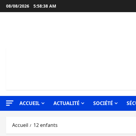
Aller
08/08/2026
5:58:39 AM
au
contenu
ACCUEIL
ACTUALITÉ
SOCIÉTÉ
SÉC
Accueil
12 enfants