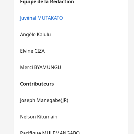
Equipe de la Rédaction
le
pour
volume.
augmenter
ou
Juvénal MUTAKATO
diminuer
le
Angèle Kalulu
volume.
Elvine CIZA
Merci BYAMUNGU
Contributeurs
Joseph Manegabe(JR)
Nelson Kitumaini
Pacifique MULEMANGABO