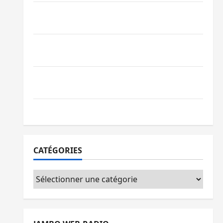
Beni : l’échange de prisonniers entre
l’AFC/M23 et Kinshasa ne convainc pas
Processus de Doha : 15 personnes remises
à l’AFC/M23 avec l’appui du CICR
Bukavu : des routes en ruine paralysent la
circulation
Ebola : la RDC intensifie la lutte avec l’OMS
CATÉGORIES
Catégories