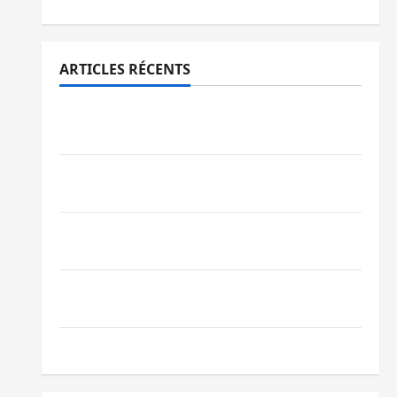
ARTICLES RÉCENTS
Sud-Kivu : l’UNPC maintient l’alerte contre
Ebola
Beni : l’échange de prisonniers entre
l’AFC/M23 et Kinshasa ne convainc pas
Processus de Doha : 15 personnes remises
à l’AFC/M23 avec l’appui du CICR
Bukavu : des routes en ruine paralysent la
circulation
Ebola : la RDC intensifie la lutte avec l’OMS