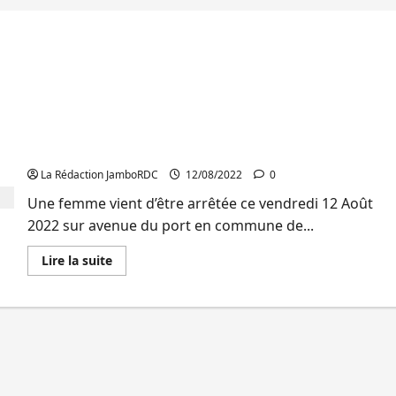
Uvira : Soupçonnée d’avoir enlevé 12 enfants, une
femme est arrêtée à Kasenga
La Rédaction JamboRDC
12/08/2022
0
Une femme vient d’être arrêtée ce vendredi 12 Août
2022 sur avenue du port en commune de...
En
Lire la suite
savoir
plus
sur
Uvira
:
Soupçonnée
d’avoir
enlevé
12
enfants,
une