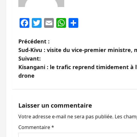
Facebook
Twitter
Email
WhatsApp
Partager
N
Précédent :
Sud-Kivu : visite du vice-premier ministre, 
a
Suivant:
v
Kisangani : le trafic reprend timidement à
drone
i
g
a
Laisser un commentaire
Votre adresse e-mail ne sera pas publiée.
Les champ
t
Commentaire
*
i