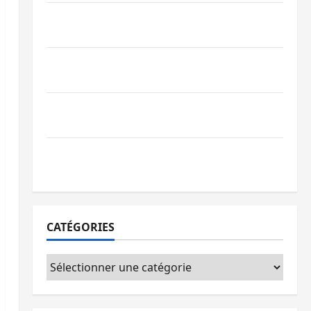
Bagira : une ambulance renversée à Ciriri,
la NDSCI dénonce l’état de la route
Sud-Kivu : l’UNPC maintient l’alerte contre
Ebola
Beni : l’échange de prisonniers entre
l’AFC/M23 et Kinshasa ne convainc pas
Processus de Doha : 15 personnes remises
à l’AFC/M23 avec l’appui du CICR
CATÉGORIES
Catégories