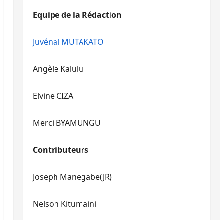
diminuer
haut/bas
Equipe de la Rédaction
le
pour
volume.
augmenter
ou
Juvénal MUTAKATO
diminuer
le
Angèle Kalulu
volume.
Elvine CIZA
Merci BYAMUNGU
Contributeurs
Joseph Manegabe(JR)
Nelson Kitumaini