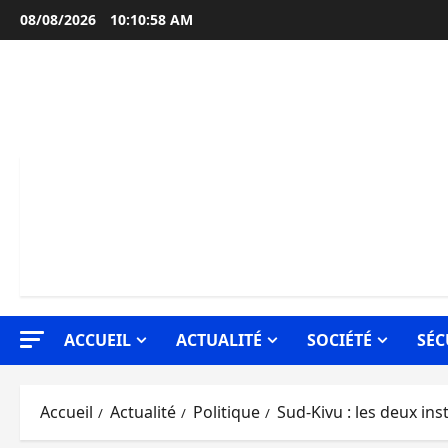
Aller
08/08/2026
10:10:59 AM
au
contenu
ACCUEIL
ACTUALITÉ
SOCIÉTÉ
SÉC
Accueil
Actualité
Politique
Sud-Kivu : les deux ins