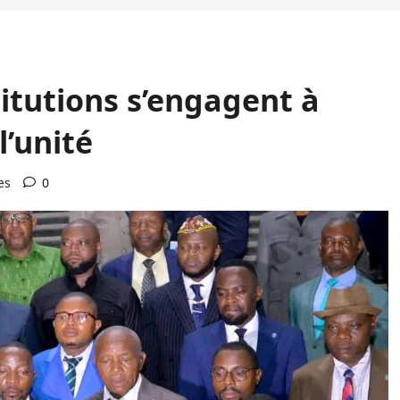
titutions s’engagent à
l’unité
es
0