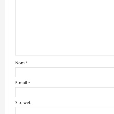
o
n
d
’
a
r
Nom
*
t
i
E-mail
*
c
l
Site web