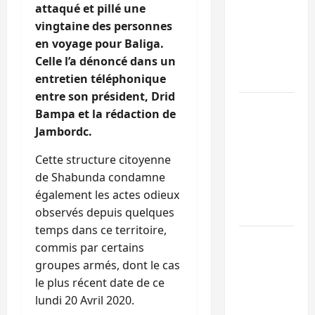
Sud-Kivu :
attaqué et pillé une
l’UNPC
vingtaine des personnes
maintient
en voyage pour Baliga.
l’alerte contr
Celle l’a dénoncé dans un
Ebola
entretien téléphonique
entre son président, Drid
Beni :
Bampa et la rédaction de
l’échange de
Jambordc.
prisonniers
entre
Cette structure citoyenne
l’AFC/M23 et
de Shabunda condamne
Kinshasa ne
également les actes odieux
convainc pas
observés depuis quelques
temps dans ce territoire,
Processus de
commis par certains
Doha : 15
groupes armés, dont le cas
personnes
le plus récent date de ce
remises à
lundi 20 Avril 2020.
l’AFC/M23