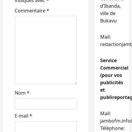
indiqués avec
*
d
d’Ibanda,
Commentaire
*
ville de
’
Bukavu
a
Mail:
r
redactionjam
t
Service
i
Commercial
(pour vos
c
publicités
l
et
Nom
*
publireportag
e
Mail:
E-mail
*
jambofm.info
Téléphone: