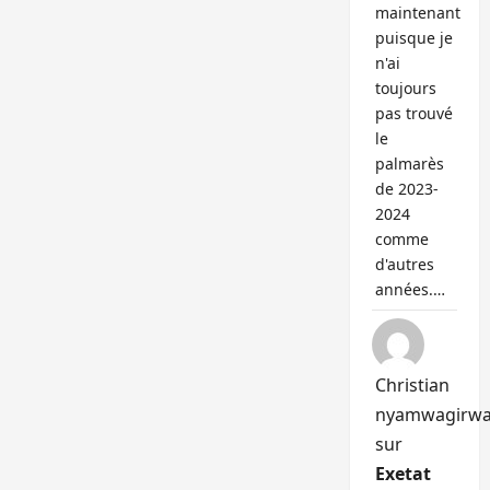
maintenant
puisque je
n'ai
toujours
pas trouvé
le
palmarès
de 2023-
2024
comme
d'autres
années.…
Christian
nyamwagirw
sur
Exetat