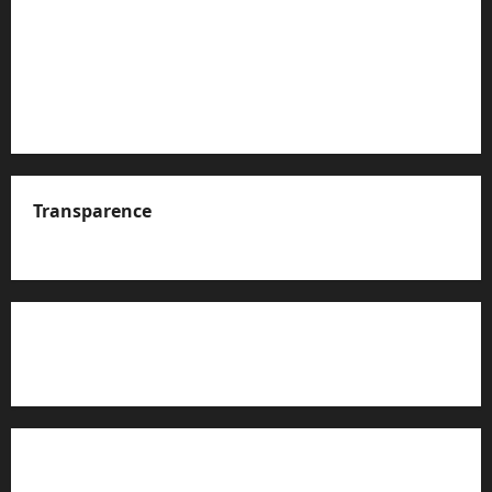
Transparence
A propos de nous
Rapport d’auto-évaluation de transparence (JTI)