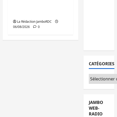
GENOCOST : l’AFC/M23
15
conteste la démarche
personnes
portée par Kinshasa
remises à
l’AFC/M23
La Rédaction JamboRDC
06/08/2026
0
avec
l’appui du
CICR
CATÉGORIES
Catégories
JAMBO
WEB-
RADIO