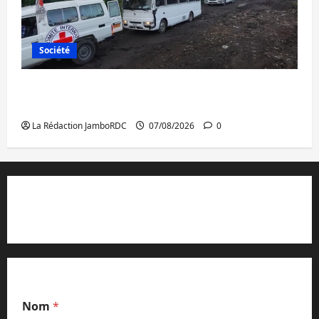
Société
Beni : l’échange de prisonniers entre
l’AFC/M23 et Kinshasa ne convainc pas
La Rédaction JamboRDC
07/08/2026
0
Contact et réclamations
Nom
*