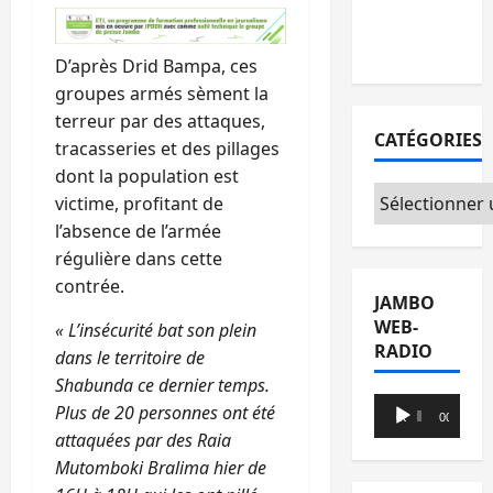
avec l’appui
du CICR
D’après Drid Bampa, ces
groupes armés sèment la
terreur par des attaques,
CATÉGORIES
tracasseries et des pillages
dont la population est
Catégories
victime, profitant de
l’absence de l’armée
régulière dans cette
contrée.
JAMBO
WEB-
« L’insécurité bat son plein
RADIO
dans le territoire de
Shabunda ce dernier temps.
Lecteur
Plus de 20 personnes ont été
00:00
00:00
audio
attaquées par des Raia
Mutomboki Bralima hier de