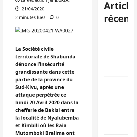
La Rédaction JamboRDC
Article
21/04/2020
récent
2 minutes lues
0
Kinshasa
confirme la
libération de
La Société civile
15 personnes
territoriale de Shabunda
affiliées à
dénonce l’insécurité
l’AFC/M23
grandissante dans cette
partie de la province du
Bagira : une
Sud-Kivu, après une
ambulance
attaque perpétrée ce
renversée à
lundi 20 Avril 2020 dans la
Ciriri, la
chefferie de Bakisi entre
NDSCI
la localité de Nyalubemba
dénonce l’éta
et Kimbili où les Raia
de la route
Mutomboki Bralima ont