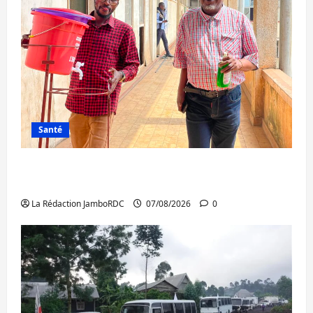
Santé
Sud-Kivu : l’UNPC maintient l’alerte contre
Ebola
La Rédaction JamboRDC
07/08/2026
0