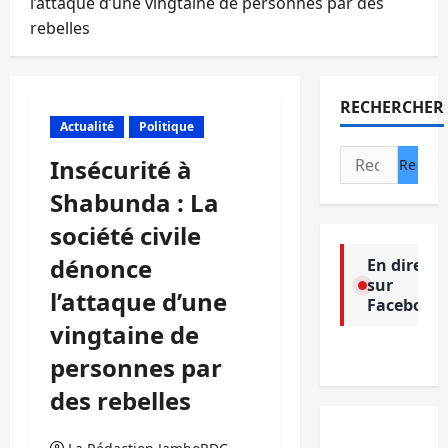
l’attaque d’une vingtaine de personnes par des
rebelles
RECHERCHER
Actualité
Politique
Rechercher :
Insécurité à
Shabunda : La
société civile
dénonce
En direct
sur
l’attaque d’une
Facebook
vingtaine de
personnes par
des rebelles