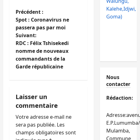
Walungu,
Kalehe,Idjwi,
N
Précédent :
Goma)
Spot : Coronavirus ne
a
passera pas par moi
Suivant:
v
RDC : Félix Tshisekedi
i
nomme de nouveaux
commandants de la
g
Garde républicaine
a
Nous
contacter
t
Laisser un
Rédaction:
i
commentaire
Adresse:aven
o
Votre adresse e-mail ne
E.P.Lumumba/
sera pas publiée.
Les
n
Mulamba,
champs obligatoires sont
Commune