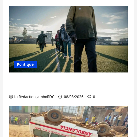
Politique
Kinshasa confirme la libération de 15
personnes affiliées à l’AFC/M23
La Rédaction JamboRDC
08/08/2026
0