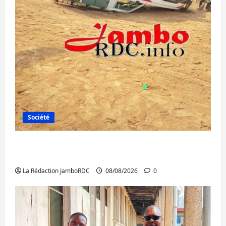
Société
Bagira : une ambulance renversée à Ciriri,
la NDSCI dénonce l’état de la route
La Rédaction JamboRDC
08/08/2026
0