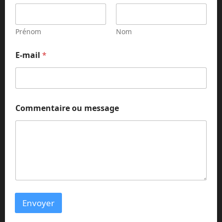
Prénom
Nom
E-mail
*
E
Commentaire ou message
-
m
a
i
l
o
u
o
u
Envoyer