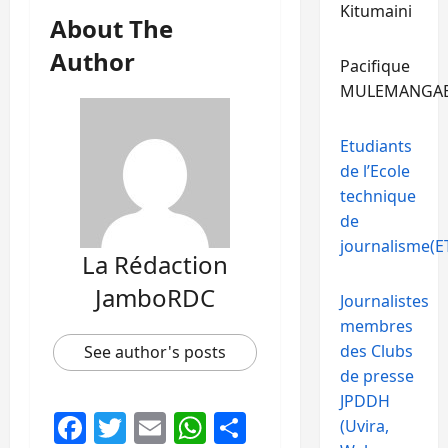
Kitumaini
About The
Author
Pacifique
MULEMANGA
Etudiants
de l’Ecole
technique
de
journalisme(ET
La Rédaction
JamboRDC
Journalistes
membres
des Clubs
See author's posts
de presse
JPDDH
Facebook
Twitter
Email
WhatsApp
Partager
(Uvira,