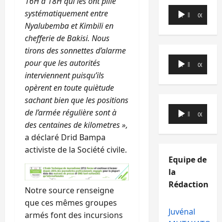
16H à 18H qui les ont pillé
Lecteur
systématiquement entre
00:00
00:00
audio
Nyalubemba et Kimbili en
chefferie de Bakisi. Nous
tirons des sonnettes d’alarme
Lecteur
pour que les autorités
00:00
00:00
audio
interviennent puisqu’ils
opèrent en toute quiètude
sachant bien que les positions
Lecteur
de l’armée régulière sont à
00:00
00:00
audio
des centaines de kilometres »,
a déclaré Drid Bampa
activiste de la Société civile.
Equipe de
la
Rédaction
Notre source renseigne
que ces mêmes groupes
Juvénal
armés font des incursions