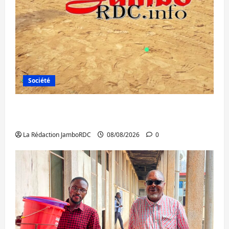
Société
Bagira : une ambulance renversée à Ciriri,
la NDSCI dénonce l’état de la route
La Rédaction JamboRDC
08/08/2026
0