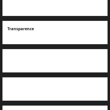
Transparence
A propos de nous
Rapport d’auto-évaluation de transparence (JTI)