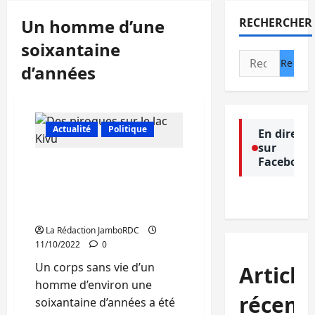
Un homme d’une
RECHERCHER
soixantaine
Rechercher :
d’années
Actualité
Politique
En direct
sur
Facebook
Kalehe : Un corps sans vie
d’un homme retrouvé sur
les eaux du lac Kivu à
Makengere
La Rédaction JamboRDC
11/10/2022
0
Un corps sans vie d’un
Article
homme d’environ une
récent
soixantaine d’années a été