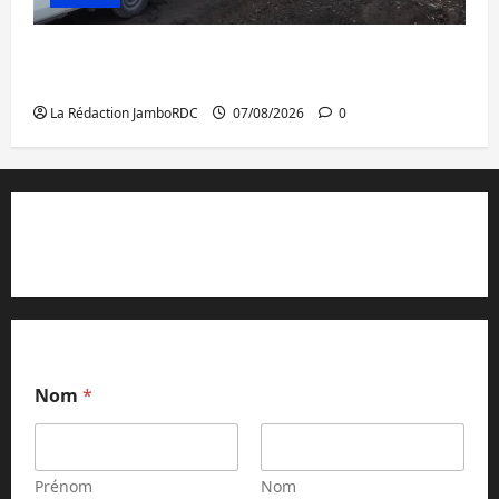
Beni : l’échange de prisonniers entre
l’AFC/M23 et Kinshasa ne convainc pas
La Rédaction JamboRDC
07/08/2026
0
Contact et réclamations
Nom
*
Prénom
Nom