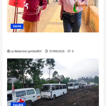
Santé
Sud-Kivu : l’UNPC maintient l’alerte contre
Ebola
La Rédaction JamboRDC
07/08/2026
0
Société