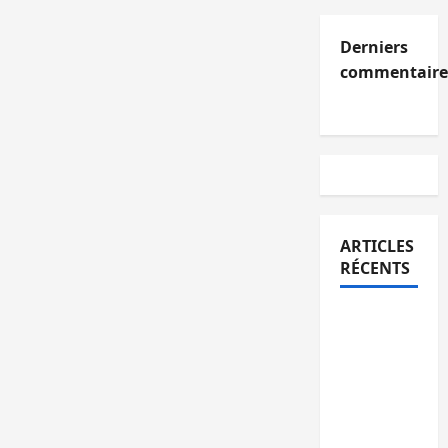
Derniers
commentaire
ARTICLES
RÉCENTS
Kinshasa
confirme
la
libération
de 15
personnes