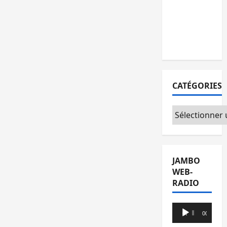
l’AFC/M23
avec
l’appui du
CICR
CATÉGORIES
Catégories
JAMBO
WEB-
RADIO
Lecteur
00:00
00:00
audio