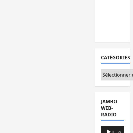
remises à
l’AFC/M23
avec
l’appui du
CICR
CATÉGORIES
Catégories
JAMBO
WEB-
RADIO
Lecteur
00:00
00:00