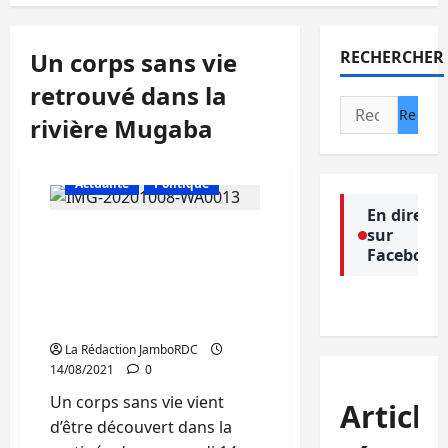
Un corps sans vie
RECHERCHER
retrouvé dans la
Rechercher :
rivière Mugaba
Actualité
Politique
En direct
sur
Insécurité à Bukavu: Un
Facebook
corps sans vie d’un
homme d’une trentaine
d’années retrouvé dans la
rivière Mugaba
La Rédaction JamboRDC
14/08/2021
0
Un corps sans vie vient
Article
d’être découvert dans la