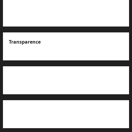
Transparence
A propos de nous
Rapport d’auto-évaluation de transparence (JTI)