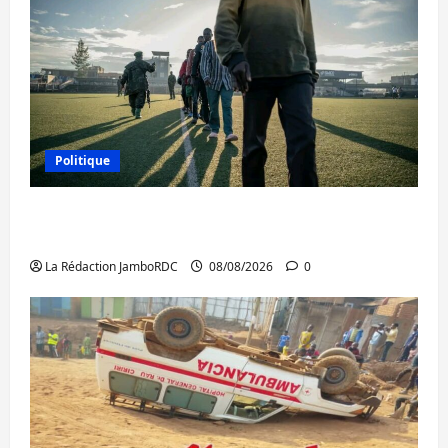
Politique
Kinshasa confirme la libération de 15
personnes affiliées à l’AFC/M23
La Rédaction JamboRDC
08/08/2026
0