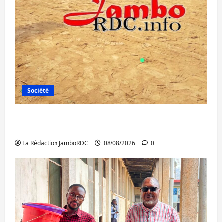
Société
Bagira : une ambulance renversée à Ciriri,
la NDSCI dénonce l’état de la route
La Rédaction JamboRDC
08/08/2026
0