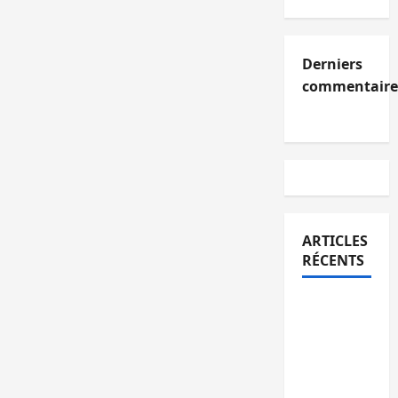
Derniers
commentaire
ARTICLES
RÉCENTS
Kinshasa
confirme
la
libération
de 15