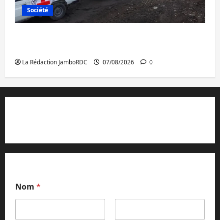
Société
Beni : l’échange de prisonniers entre
l’AFC/M23 et Kinshasa ne convainc pas
La Rédaction JamboRDC
07/08/2026
0
Contact et réclamations
Nom
*