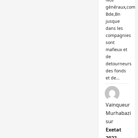
généraux,com
Bde,Bn
jusque
dans les
compagnies
sont
mafieux et
de
detourneurs
des fonds
et de…
Vainqueur
Murhabazi
sur
Exetat