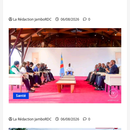
Bukavu : des routes en ruine paralysent la
circulation
La Rédaction JamboRDC
06/08/2026
0
Santé
Ebola : la RDC intensifie la lutte avec l’OMS
La Rédaction JamboRDC
06/08/2026
0