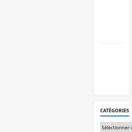
GENOCOST :
l’AFC/M23
conteste la
démarche
portée par
Kinshasa
Ebola : après
Bukavu,
l’UNPC-Sud-
Kivu équipe
les médias
des territoire
CATÉGORIES
Catégories