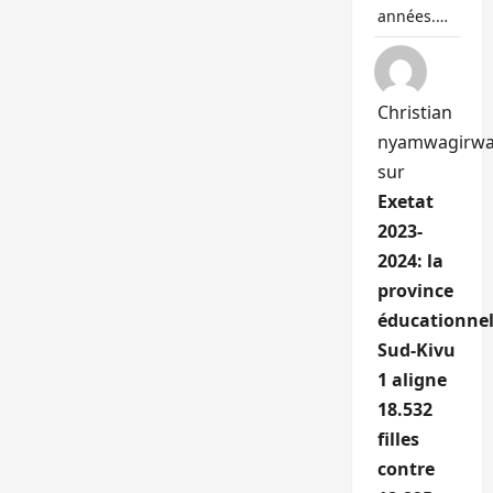
années.…
Christian
nyamwagirw
sur
Exetat
2023-
2024: la
province
éducationnel
Sud-Kivu
1 aligne
18.532
filles
contre