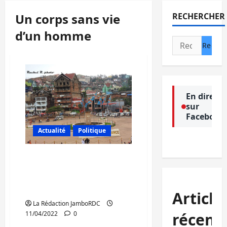
Un corps sans vie
RECHERCHER
d’un homme
Rechercher :
En direct
sur
Facebook
Actualité
Politique
Insécurité à Bukavu: Un
corps sans vie d’un
homme retrouvé au
quartier Nkafu
Article
La Rédaction JamboRDC
récent
11/04/2022
0