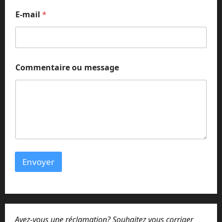
E-mail
*
*
Commentaire ou message
C
o
m
m
e
n
t
a
i
r
Envoyer
e
*
Avez-vous une réclamation? Souhaitez vous corriger