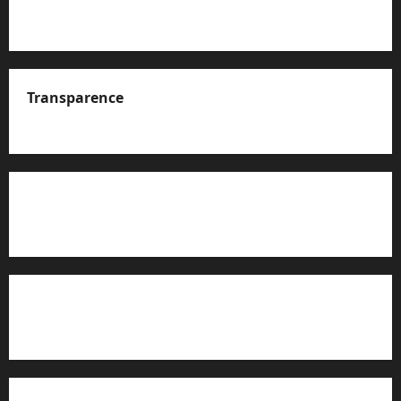
Transparence
A propos de nous
Rapport d’auto-évaluation de transparence (JTI)