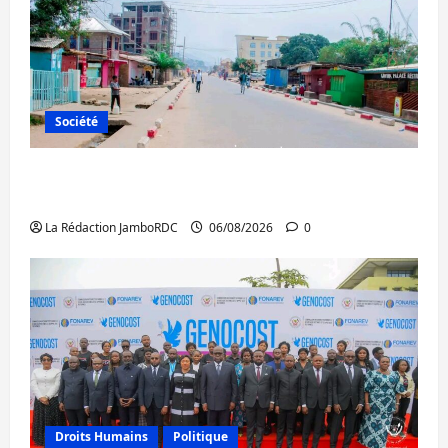
Société
Uvira : une journée de mercredi marquée
par l’appel à la paix
La Rédaction JamboRDC
06/08/2026
0
Droits Humains
Politique