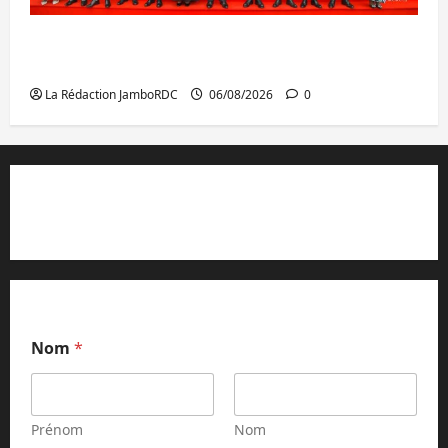
GENOCOST : l’AFC/M23 conteste la
démarche portée par Kinshasa
La Rédaction JamboRDC
06/08/2026
0
Contact et réclamations
Nom
*
Prénom
Nom