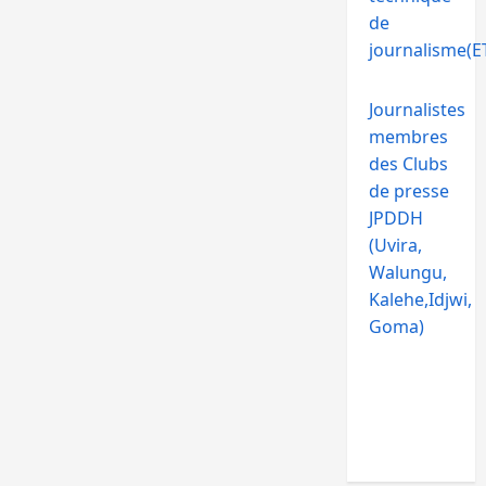
de
journalisme(ET
Journalistes
membres
des Clubs
de presse
JPDDH
(Uvira,
Walungu,
Kalehe,Idjwi,
Goma)