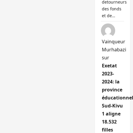
detourneurs
des fonds
et de…
Vainqueur
Murhabazi
sur
Exetat
2023-
2024: la
province
éducationnel
Sud-Kivu
1 aligne
18.532
filles