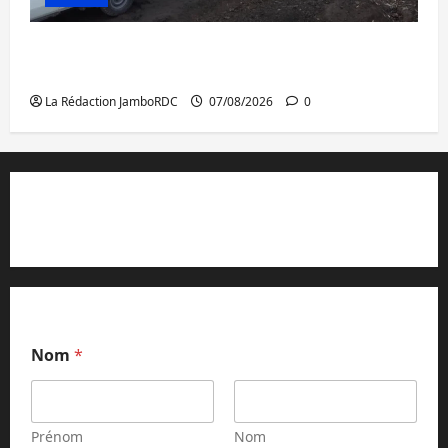
Beni : l’échange de prisonniers entre
l’AFC/M23 et Kinshasa ne convainc pas
La Rédaction JamboRDC
07/08/2026
0
Contact et réclamations
Nom
*
Prénom
Nom