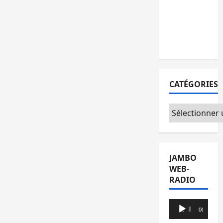
l’AFC/M23
avec
l’appui du
CICR
CATÉGORIES
Catégories
JAMBO
WEB-
RADIO
Lecteur
00:00
00:00
audio