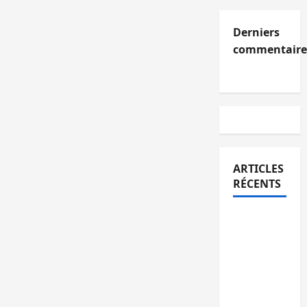
Derniers
commentaire
ARTICLES
RÉCENTS
Kinshasa
confirme
la
libération
de 15
personnes