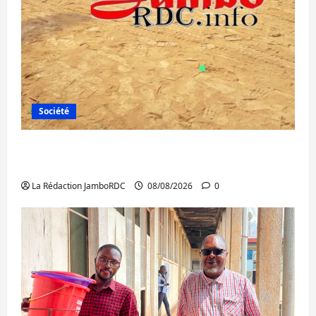
Société
Bagira : une ambulance renversée à Ciriri,
la NDSCI dénonce l’état de la route
La Rédaction JamboRDC
08/08/2026
0