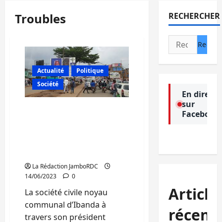
Troubles
RECHERCHER
Rechercher :
Actualité
Politique
Société
En direct
sur
Bukavu: la société civile
Facebook
d’Ibanda dénonce des
troubles produits par des
panneaux publicitaires
dans la ville
La Rédaction JamboRDC
14/06/2023
0
Article
La société civile noyau
communal d’Ibanda à
récent
travers son président