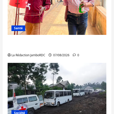
Santé
Sud-Kivu : l’UNPC maintient l’alerte contre
Ebola
La Rédaction JamboRDC
07/08/2026
0
Société