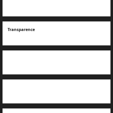
Transparence
A propos de nous
Rapport d’auto-évaluation de transparence (JTI)