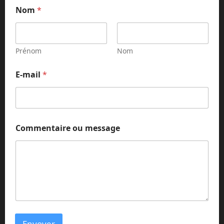
Nom
*
Prénom
Nom
E-mail
*
*
Commentaire ou message
o
u
C
o
m
m
e
n
t
a
Envoyer