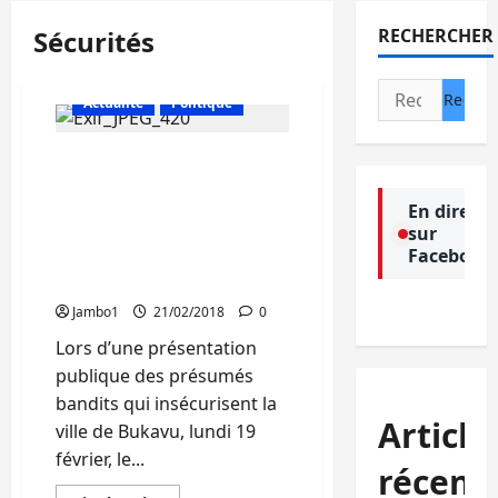
Sécurités
RECHERCHER
Rechercher :
Actualité
Politique
« Nous avons encore du
travail à faire et le
moment venu nous
En direct
sur
allons procéder ailleurs »,
Facebook
promet le Général
Karawa
Jambo1
21/02/2018
0
Lors d’une présentation
publique des présumés
bandits qui insécurisent la
Article
ville de Bukavu, lundi 19
février, le...
récent