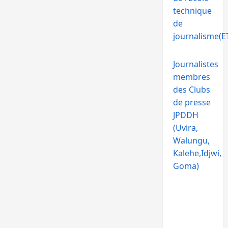
technique
de
journalisme(ET
Journalistes
membres
des Clubs
de presse
JPDDH
(Uvira,
Walungu,
Kalehe,Idjwi,
Goma)