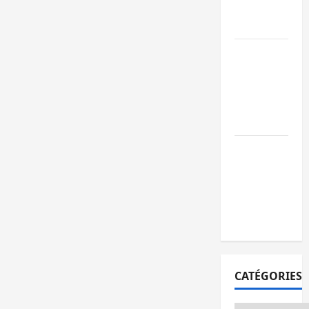
publics est
lancé
Sud-Kivu : de
retour à Uvir
Purusi relanc
les priorités
sécuritaires
Bukavu : vols
et agressions
en série, la
société civile
appelle à agir
CATÉGORIES