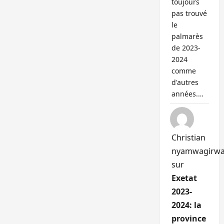
toujours
pas trouvé
le
palmarès
de 2023-
2024
comme
d'autres
années.…
Christian
nyamwagirw
sur
Exetat
2023-
2024: la
province