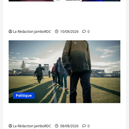
Bukavu : l’UOB remporte le tournoi
universitaire de Hope and Peace RDC dédié
à la paix et à la cohésion sociale
La Rédaction JamboRDC
10/08/2026
0
Politique
Kinshasa confirme la libération de 15
personnes affiliées à l’AFC/M23
La Rédaction JamboRDC
08/08/2026
0