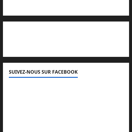
Lisez attentivement notre procédure de
réclamation
SUIVEZ-NOUS SUR FACEBOOK