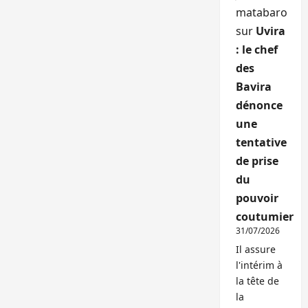
matabaro
sur
Uvira
: le chef
des
Bavira
dénonce
une
tentative
de prise
du
pouvoir
coutumier
31/07/2026
Il assure
l'intérim à
la tête de
la