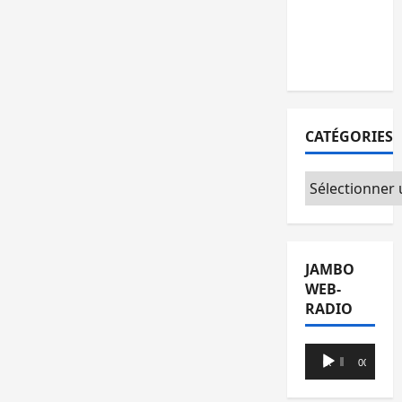
l’AFC/M23 et
Kinshasa ne
convainc pas
CATÉGORIES
Catégories
JAMBO
WEB-
RADIO
Lecteur
00:00
00:00
audio