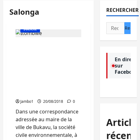
Salonga
RECHERCHER
Actualité
Politique
Rechercher :
Société
Sud-Kivu : La société civile
environnementale
annonce une marche de
En direct
sur
contestation de
Facebook
l’exploitation industrielle
des minerais et
hydrocarbures dans les
aires protégées
Jambo1
20/08/2018
0
Dans une correspondance
adressée au maire de la
Article
ville de Bukavu, la société
récent
civile environnementale, à