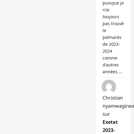
puisque je
n'ai
toujours
pas trouvé
le
palmarès
de 2023-
2024
comme
d'autres
années.…
Christian
nyamwagirw
sur
Exetat
2023-