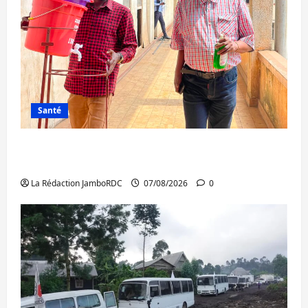
Santé
Sud-Kivu : l’UNPC maintient l’alerte contre
Ebola
La Rédaction JamboRDC
07/08/2026
0