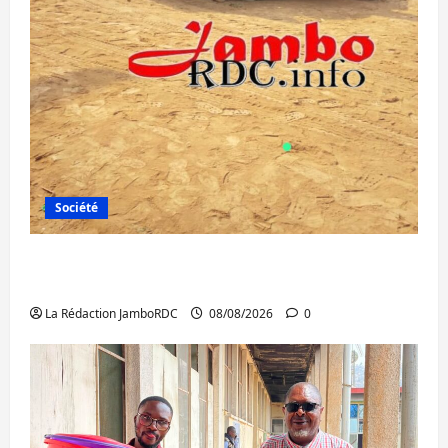
Société
Bagira : une ambulance renversée à Ciriri,
la NDSCI dénonce l’état de la route
La Rédaction JamboRDC
08/08/2026
0