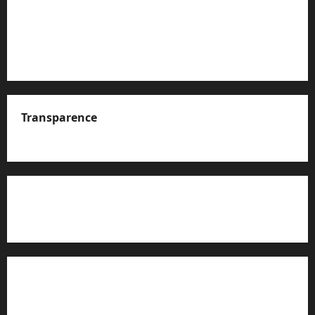
Transparence
A propos de nous
Rapport d’auto-évaluation de transparence (JTI)