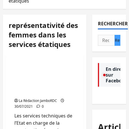
étatiques
représentativité des
RECHERCHER
femmes dans les
Actualité
Rechercher :
services étatiques
Environnement
Politique
Sud-kivu : les rares
En direct
ingénieures femmes
sur
devraient être
Facebook
encouragées par l’Etat
(Emission JDH)
La Rédaction JamboRDC
30/07/2021
0
Les services techniques de
l’Etat en charge de la
Article