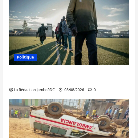
Politique
Kinshasa confirme la libération de 15
personnes affiliées à l’AFC/M23
La Rédaction JamboRDC
08/08/2026
0