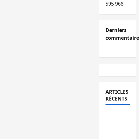
595 968
Derniers
commentaire
ARTICLES
RÉCENTS
Kinshasa
confirme
la
libération