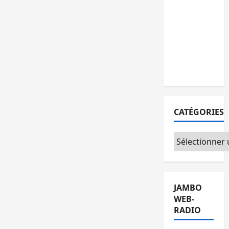
personnes
remises à
l’AFC/M23
avec
l’appui du
CICR
CATÉGORIES
Catégories
JAMBO
WEB-
RADIO