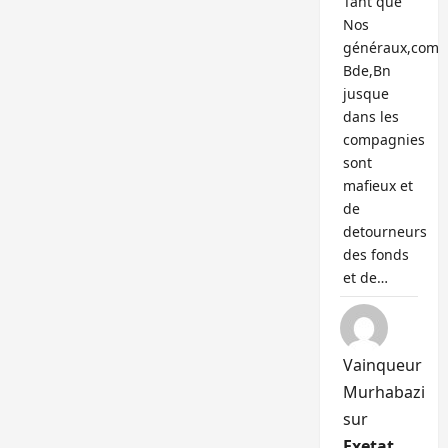
Tant que
Nos
généraux,com
Bde,Bn
jusque
dans les
compagnies
sont
mafieux et
de
detourneurs
des fonds
et de…
Vainqueur
Murhabazi
sur
Exetat