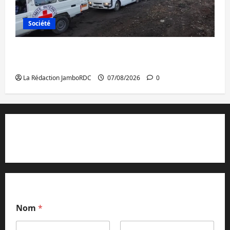
Société
Beni : l’échange de prisonniers entre
l’AFC/M23 et Kinshasa ne convainc pas
La Rédaction JamboRDC
07/08/2026
0
Contact et réclamations
Nom
*