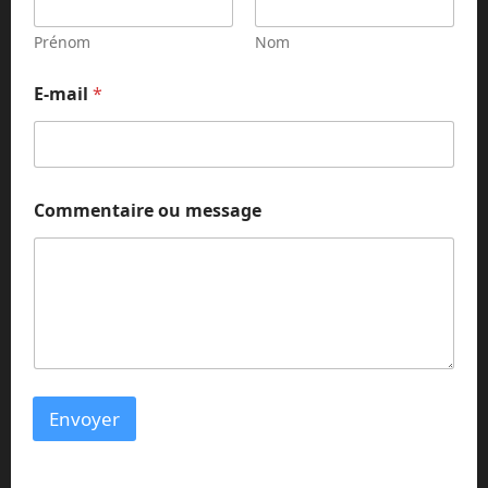
Prénom
Nom
*
E-mail
*
*
E
-
m
a
i
Commentaire ou message
l
Envoyer