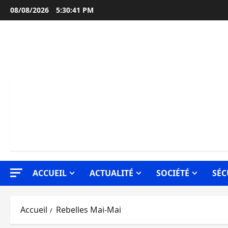
Aller
08/08/2026
5:30:42 PM
au
contenu
ACCUEIL
ACTUALITÉ
SOCIÉTÉ
SÉC
Accueil
Rebelles Mai-Mai