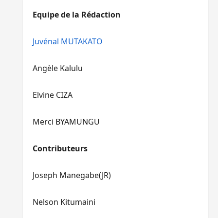
diminuer
haut/bas
Equipe de la Rédaction
le
pour
volume.
augmenter
ou
Juvénal MUTAKATO
diminuer
le
Angèle Kalulu
volume.
Elvine CIZA
Merci BYAMUNGU
Contributeurs
Joseph Manegabe(JR)
Nelson Kitumaini