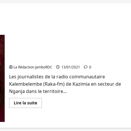
Sud-Kivu : La Radio Kalembelembe de Fizi alerte
sur les menaces des Mai-Mai dont elle est victime
La Rédaction JamboRDC
13/01/2021
0
Les journalistes de la radio communautaire
Kalembelembe (Raka-fm) de Kazimia en secteur de
Nganja dans le territoire...
En
Lire la suite
savoir
plus
sur
Sud-
Kivu :
La