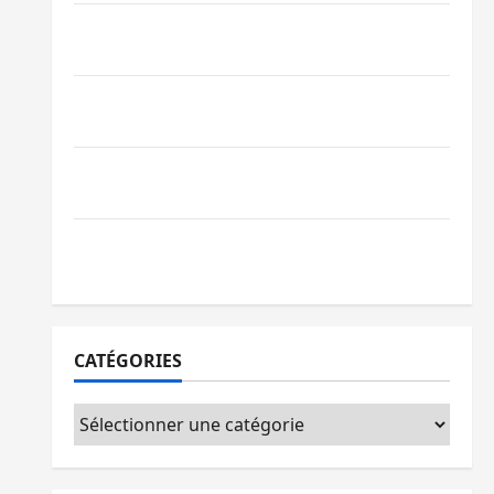
Bagira : une ambulance renversée à Ciriri,
la NDSCI dénonce l’état de la route
Sud-Kivu : l’UNPC maintient l’alerte contre
Ebola
Beni : l’échange de prisonniers entre
l’AFC/M23 et Kinshasa ne convainc pas
Processus de Doha : 15 personnes remises
à l’AFC/M23 avec l’appui du CICR
CATÉGORIES
Catégories