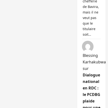
chefferie
de Bavira,
mais il ne
veut pas
que le
titulaire
soit…
Blessing
Karhakubwa
sur
Dialogue
national
en RDC :
le PCDBG
plaide
pour une