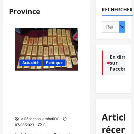
Province
RECHERCHER
Rechercher :
En direct
sur
Actualité
Politique
Facebook
Sud-Kivu : la province
bénéficiera 0,15% du
contrat entre la RDC et la
société Primeira Gold
(ministre provincial de
mines)
Article
La Rédaction JamboRDC
07/08/2023
0
récent