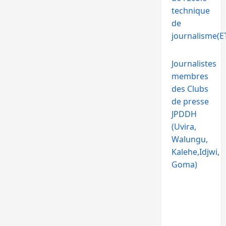
technique
de
journalisme(ET
Journalistes
membres
des Clubs
de presse
JPDDH
(Uvira,
Walungu,
Kalehe,Idjwi,
Goma)