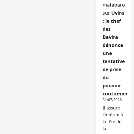
matabaro
sur
Uvira
: le chef
des
Bavira
dénonce
une
tentative
de prise
du
pouvoir
coutumier
31/07/2026
Il assure
l'intérim à
la tête de
la