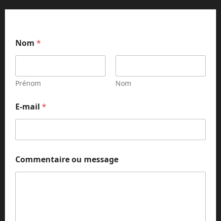
C
Nom
*
o
m
m
e
n
Prénom
Nom
t
a
E-mail
*
i
r
e
E
-
m
Commentaire ou message
a
i
l
*