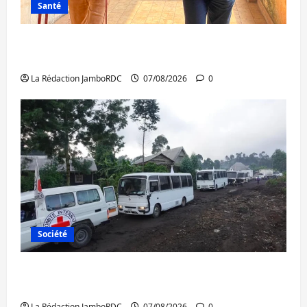
Santé
Sud-Kivu : l’UNPC maintient l’alerte contre
Ebola
La Rédaction JamboRDC
07/08/2026
0
Société
Beni : l’échange de prisonniers entre
l’AFC/M23 et Kinshasa ne convainc pas
La Rédaction JamboRDC
07/08/2026
0