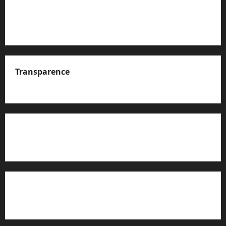
Transparence
A propos de nous
Rapport d’auto-évaluation de transparence (JTI)