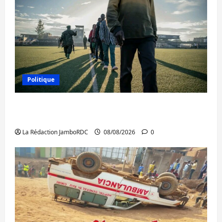
Politique
Kinshasa confirme la libération de 15
personnes affiliées à l’AFC/M23
La Rédaction JamboRDC
08/08/2026
0