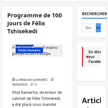
Programme de 100
RECHERCHER
jours de Félix
Rechercher :
Tshisekedi
Actualité
Droits Humains
En direct
sur
Facebook
RDC-Affaire 100 Jours :
Vital Kamerhe placé sous
mandat d’arrêt provisoire
La Rédaction JamboRDC
08/04/2020
0
Vital Kamerhe, directeur de
Article
cabinet de Félix Tshisekedi,
a été placé sous mandat