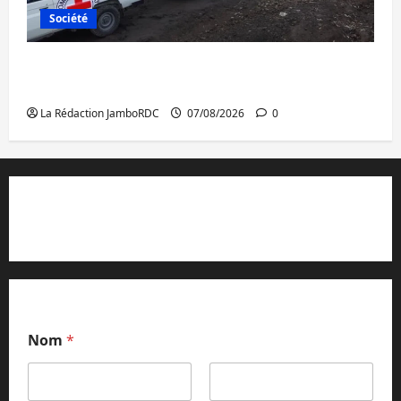
Société
Beni : l’échange de prisonniers entre
l’AFC/M23 et Kinshasa ne convainc pas
La Rédaction JamboRDC
07/08/2026
0
Contact et réclamations
Nom
*