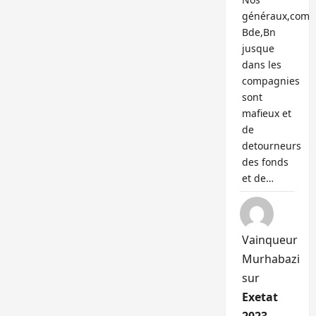
généraux,com
Bde,Bn
jusque
dans les
compagnies
sont
mafieux et
de
detourneurs
des fonds
et de…
Vainqueur
Murhabazi
sur
Exetat