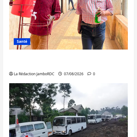
Santé
Sud-Kivu : l’UNPC maintient l’alerte contre
Ebola
La Rédaction JamboRDC
07/08/2026
0