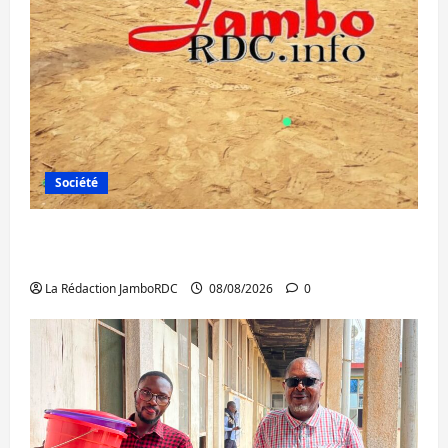
Société
Bagira : une ambulance renversée à Ciriri,
la NDSCI dénonce l’état de la route
La Rédaction JamboRDC
08/08/2026
0