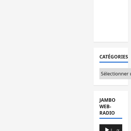
remises à
l’AFC/M23
avec
l’appui du
CICR
CATÉGORIES
Catégories
JAMBO
WEB-
RADIO
Lecteur
00:00
00:00