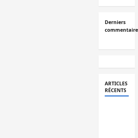
Derniers
commentaire
ARTICLES
RÉCENTS
Kinshasa
confirme
la
libération
de 15