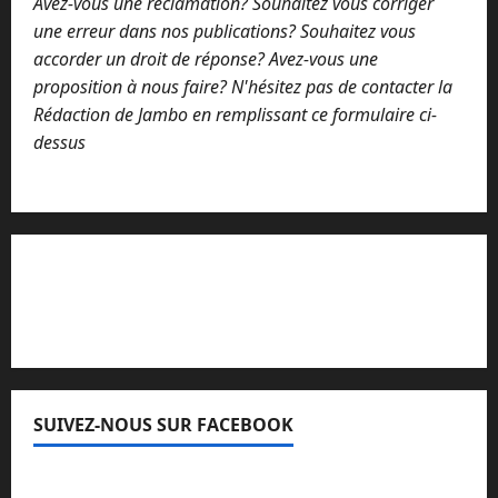
Avez-vous une réclamation? Souhaitez vous corriger
n
t
une erreur dans nos publications? Souhaitez vous
a
accorder un droit de réponse? Avez-vous une
i
proposition à nous faire? N'hésitez pas de contacter la
r
e
Rédaction de Jambo en remplissant ce formulaire ci-
dessus
Lisez attentivement notre procédure de
réclamation
SUIVEZ-NOUS SUR FACEBOOK