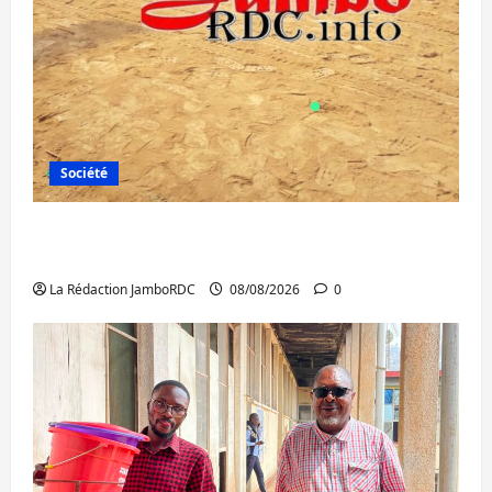
Société
Bagira : une ambulance renversée à Ciriri,
la NDSCI dénonce l’état de la route
La Rédaction JamboRDC
08/08/2026
0