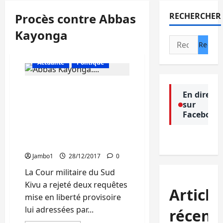
Procès contre Abbas
RECHERCHER
Kayonga
Rechercher :
Actualité
Politique
Affaire Abbas et
En direct
complices : La Cour
sur
militaire rejette la
Facebook
demande de liberté
provisoire de deux
prévenus
Jambo1
28/12/2017
0
La Cour militaire du Sud
Kivu a rejeté deux requêtes
Article
mise en liberté provisoire
lui adressées par...
récent