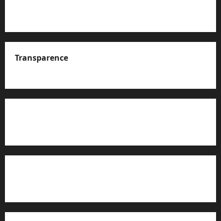
Transparence
A propos de nous
Rapport d’auto-évaluation de transparence (JTI)