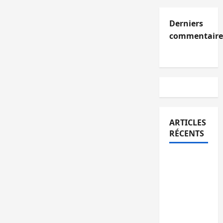
Derniers
commentaire
ARTICLES
RÉCENTS
Kinshasa
confirme
la
libération
de 15
personnes