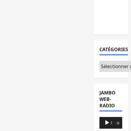
l’AFC/M23
avec
l’appui du
CICR
CATÉGORIES
Catégories
JAMBO
WEB-
RADIO
Lecteur
00:00
00:00
audio