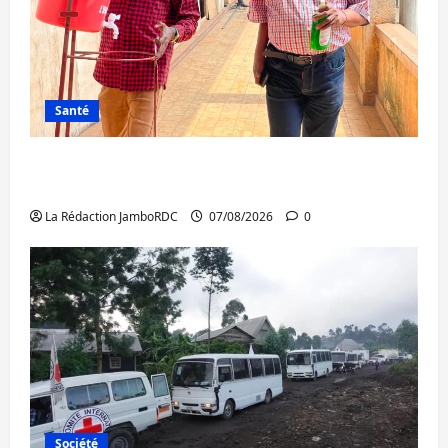
Santé
Sud-Kivu : l’UNPC maintient l’alerte contre
Ebola
La Rédaction JamboRDC
07/08/2026
0
Société