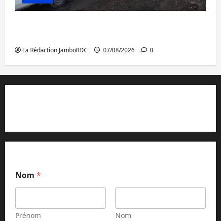
Beni : l’échange de prisonniers entre
l’AFC/M23 et Kinshasa ne convainc pas
La Rédaction JamboRDC
07/08/2026
0
Contact et réclamations
Nom
*
Prénom
Nom