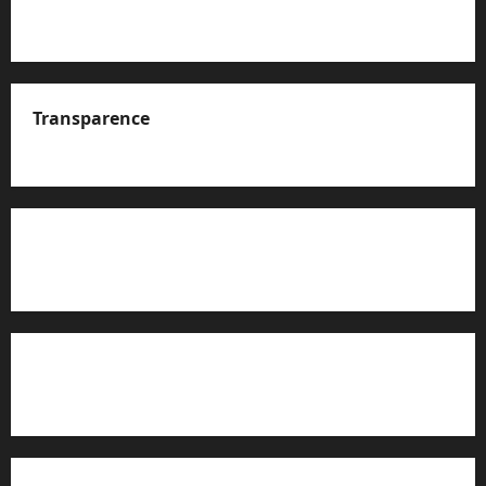
Transparence
A propos de nous
Rapport d’auto-évaluation de transparence (JTI)