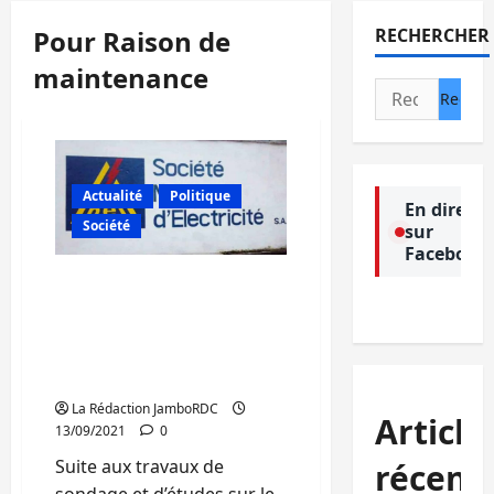
Pour Raison de
RECHERCHER
maintenance
Rechercher :
Actualité
Politique
En direct
Société
sur
Facebook
Sud-Kivu : Pour raison de
maintenance, la SNEL
annonce des
perturbations du courant
électrique pour 5 jours
La Rédaction JamboRDC
Article
13/09/2021
0
Suite aux travaux de
récent
sondage et d’études sur le