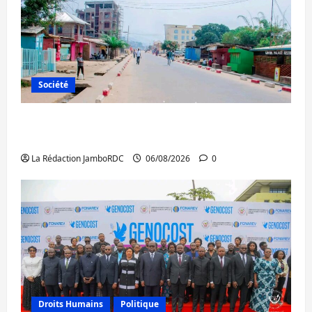
Société
Uvira : une journée de mercredi marquée
par l’appel à la paix
La Rédaction JamboRDC
06/08/2026
0
Droits Humains
Politique