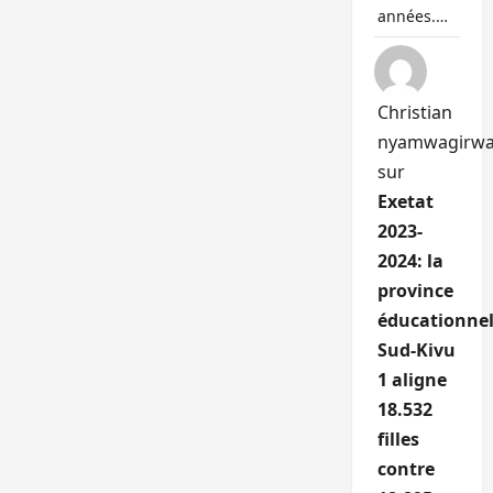
années.…
Christian
nyamwagirw
sur
Exetat
2023-
2024: la
province
éducationnel
Sud-Kivu
1 aligne
18.532
filles
contre