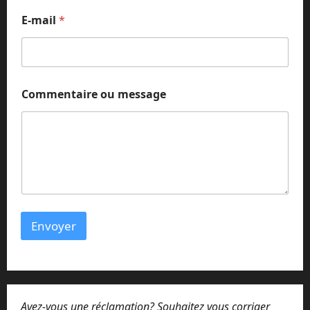
o
E-mail
*
u
o
u
E
-
m
Commentaire ou message
a
i
l
Envoyer
Avez-vous une réclamation? Souhaitez vous corriger