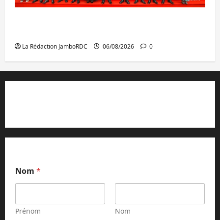
GENOCOST : l’AFC/M23 conteste la
démarche portée par Kinshasa
La Rédaction JamboRDC
06/08/2026
0
Contact et réclamations
Nom
*
Prénom
Nom