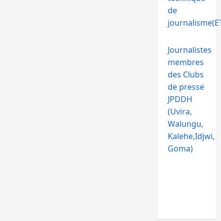
de
journalisme(ET
Journalistes
membres
des Clubs
de presse
JPDDH
(Uvira,
Walungu,
Kalehe,Idjwi,
Goma)