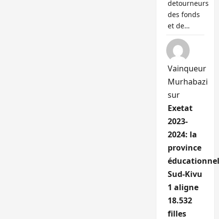
detourneurs
des fonds
et de…
Vainqueur
Murhabazi
sur
Exetat
2023-
2024: la
province
éducationnel
Sud-Kivu
1 aligne
18.532
filles