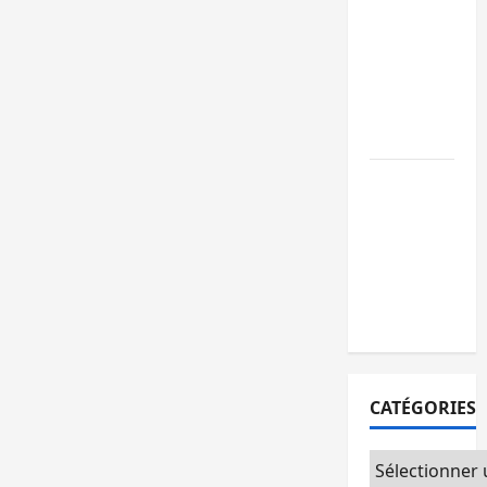
GENOCOST :
l’AFC/M23
conteste la
démarche
portée par
Kinshasa
Ebola : après
Bukavu,
l’UNPC-Sud-
Kivu équipe
les médias
des territoire
CATÉGORIES
Catégories