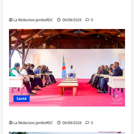
Bukavu : des routes en ruine paralysent la
circulation
La Rédaction JamboRDC
06/08/2026
0
Santé
Ebola : la RDC intensifie la lutte avec l’OMS
La Rédaction JamboRDC
06/08/2026
0