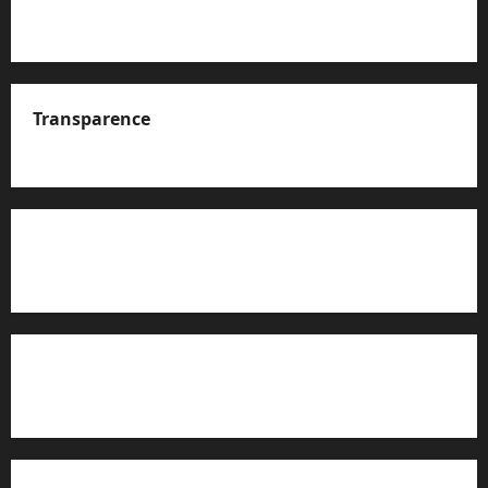
Transparence
A propos de nous
Rapport d’auto-évaluation de transparence (JTI)