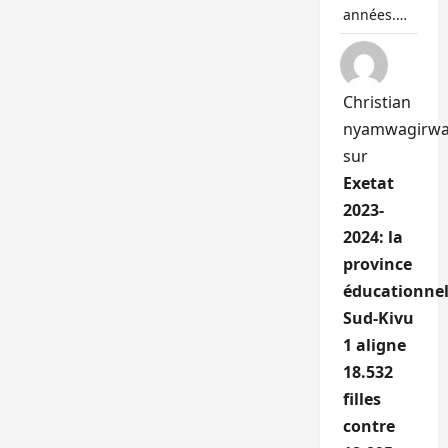
années.…
Christian
nyamwagirw
sur
Exetat
2023-
2024: la
province
éducationnel
Sud-Kivu
1 aligne
18.532
filles
contre