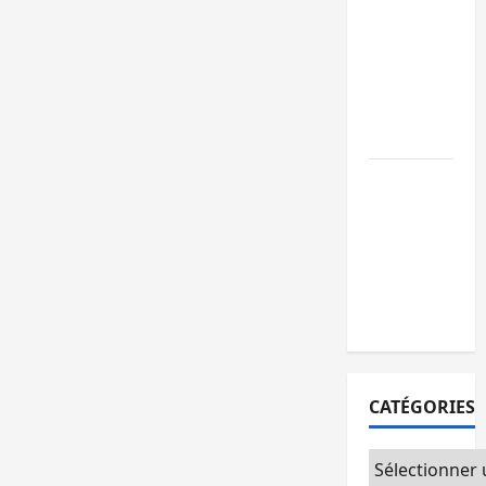
GENOCOST :
l’AFC/M23
conteste la
démarche
portée par
Kinshasa
Ebola : après
Bukavu,
l’UNPC-Sud-
Kivu équipe
les médias
des territoire
CATÉGORIES
Catégories