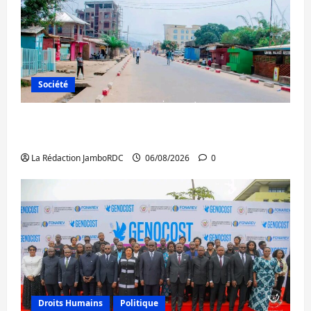
Société
Uvira : une journée de mercredi marquée
par l’appel à la paix
La Rédaction JamboRDC
06/08/2026
0
Droits Humains
Politique