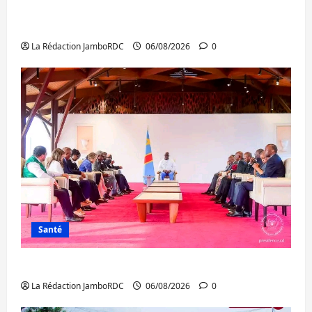
Bukavu : des routes en ruine paralysent la
circulation
La Rédaction JamboRDC
06/08/2026
0
Santé
Ebola : la RDC intensifie la lutte avec l’OMS
La Rédaction JamboRDC
06/08/2026
0