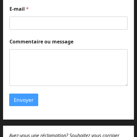
E
E-mail
*
-
m
a
i
l
*
Commentaire ou message
Envoyer
Avez-vous une réclamation? Souhaitez vous corriger