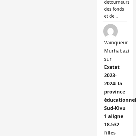
detourneurs
des fonds
et de…
Vainqueur
Murhabazi
sur
Exetat
2023-
2024: la
province
éducationnel
Sud-Kivu
1 aligne
18.532
filles