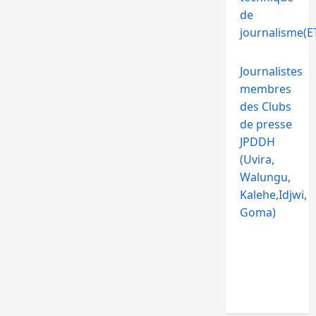
de
journalisme(ET
Journalistes
membres
des Clubs
de presse
JPDDH
(Uvira,
Walungu,
Kalehe,Idjwi,
Goma)