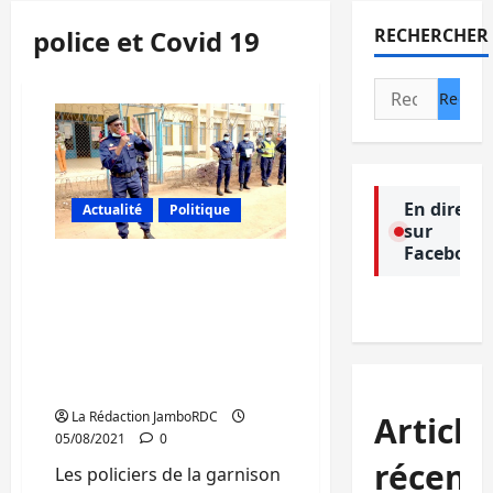
police et Covid 19
RECHERCHER
Rechercher :
En direct
Actualité
Politique
sur
Facebook
Sud-Kivu/ Covid-19: les
policiers sont appelés au
professionnalisme et au
respect des droits
humains (Gén. Jean-
Bernard Bazenge)
La Rédaction JamboRDC
Article
05/08/2021
0
récent
Les policiers de la garnison