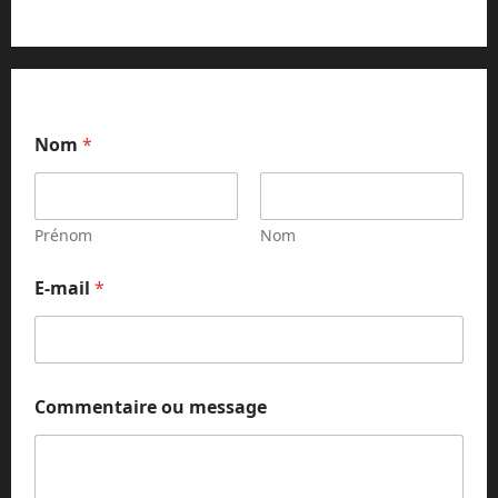
Nom
*
Prénom
Nom
m
E-mail
*
e
s
s
a
g
e
Commentaire ou message
*
C
o
m