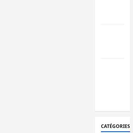
ruine
paralysent la
circulation
Ebola : la RD
intensifie la
lutte avec
l’OMS
Uvira : une
journée de
mercredi
marquée par
l’appel à la
paix
CATÉGORIES