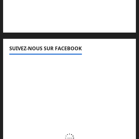
Lisez attentivement notre procédure de
réclamation
SUIVEZ-NOUS SUR FACEBOOK