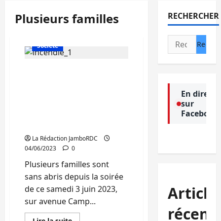
Plusieurs familles
RECHERCHER
Actualité
Politique
Rechercher :
Société
Bukavu : encore,
plusieurs familles restent
sans abri suite à un
En direct
sur
incendie signalé sur
Facebook
avenue Camp Zaïre à
Kadutu
La Rédaction JamboRDC
04/06/2023
0
Plusieurs familles sont
sans abris depuis la soirée
Article
de ce samedi 3 juin 2023,
sur avenue Camp...
récent
En
Lire la suite