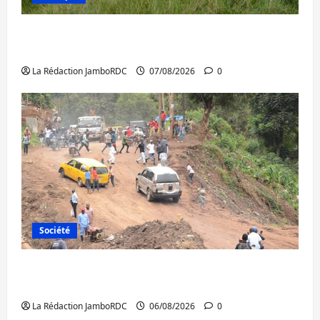
Processus de Doha : 15 personnes remises
à l’AFC/M23 avec l’appui du CICR
La Rédaction JamboRDC
07/08/2026
0
Société
Bukavu : des routes en ruine paralysent la
circulation
La Rédaction JamboRDC
06/08/2026
0