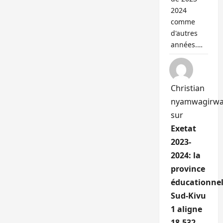
2024
comme
d'autres
années.…
Christian
nyamwagirw
sur
Exetat
2023-
2024: la
province
éducationnel
Sud-Kivu
1 aligne
18.532