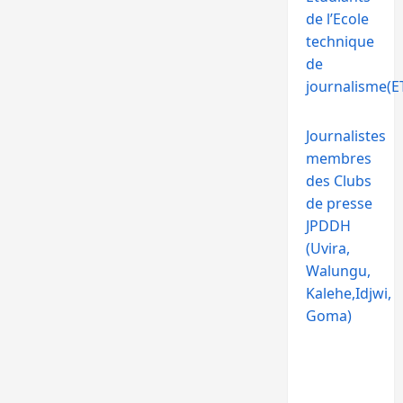
de l’Ecole
technique
de
journalisme(ET
Journalistes
membres
des Clubs
de presse
JPDDH
(Uvira,
Walungu,
Kalehe,Idjwi,
Goma)