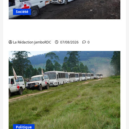
Société
Beni : l’échange de prisonniers entre
l’AFC/M23 et Kinshasa ne convainc pas
La Rédaction JamboRDC
07/08/2026
0
Politique