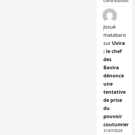
contribution.
Josué
matabaro
sur
Uvira
: le chef
des
Bavira
dénonce
une
tentative
de prise
du
pouvoir
coutumier
31/07/2026