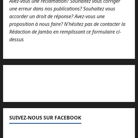
Avez-vous une réclamation? Souhaitez vous corriger
r
e
une erreur dans nos publications? Souhaitez vous
accorder un droit de réponse? Avez-vous une
proposition à nous faire? N'hésitez pas de contacter la
Rédaction de Jambo en remplissant ce formulaire ci-
dessus
Lisez attentivement notre procédure de
réclamation
SUIVEZ-NOUS SUR FACEBOOK