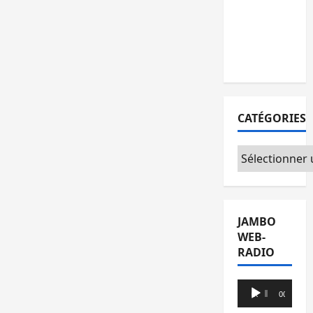
l’AFC/M23
avec
l’appui du
CICR
CATÉGORIES
Catégories
JAMBO
WEB-
RADIO
Lecteur
00:00
00:00
audio