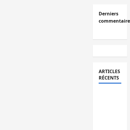
Derniers
commentaire
ARTICLES
RÉCENTS
Kinshasa
confirme
la
libération
de 15
personnes