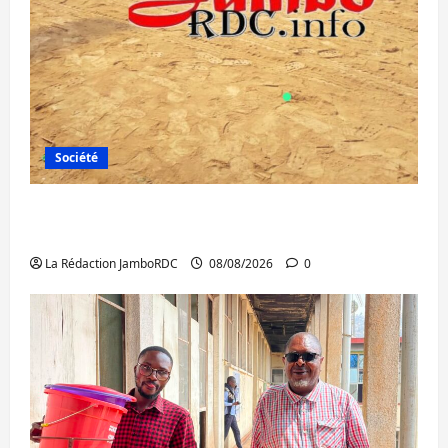
Société
Bagira : une ambulance renversée à Ciriri,
la NDSCI dénonce l’état de la route
La Rédaction JamboRDC
08/08/2026
0