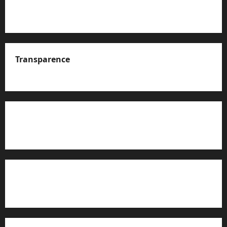
Transparence
A propos de nous
Rapport d’auto-évaluation de transparence (JTI)