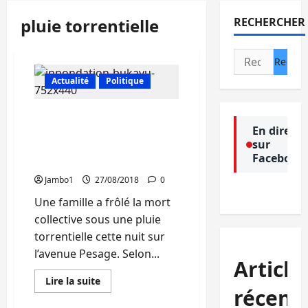
pluie torrentielle
RECHERCHER
Rechercher :
Actualité
Politique
Pluie torrentielle à
En direct
Bukavu: une famille
sur
échappe à la mort cette
Facebook
nuit sur l’avenue pesage
Jambo1
27/08/2018
0
Une famille a frôlé la mort
collective sous une pluie
torrentielle cette nuit sur
l’avenue Pesage. Selon...
Article
En
Lire la suite
savoir
récent
plus