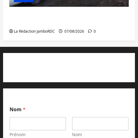
Beni : l’échange de prisonniers entre
l’AFC/M23 et Kinshasa ne convainc pas
La Rédaction JamboRDC
07/08/2026
0
Contact et réclamations
Nom
*
Prénom
Nom