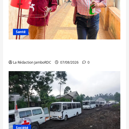
Santé
Sud-Kivu : l’UNPC maintient l’alerte contre
Ebola
La Rédaction JamboRDC
07/08/2026
0
Société