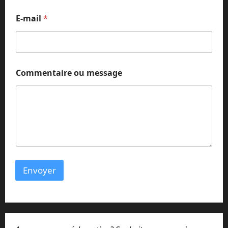
*
E-mail
*
o
u
E
-
m
a
Commentaire ou message
i
l
Envoyer