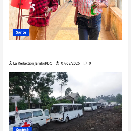
Santé
Sud-Kivu : l’UNPC maintient l’alerte contre
Ebola
La Rédaction JamboRDC
07/08/2026
0
Société