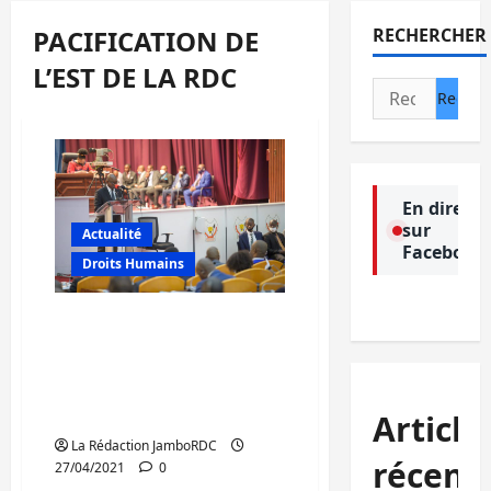
PACIFICATION DE
RECHERCHER
L’EST DE LA RDC
Rechercher :
En direct
sur
Actualité
Facebook
Droits Humains
RDC/ Programme du
gouvernement : «la
pacification de l’Est est
une urgence nationale »,
Sama Lukonde
Article
La Rédaction JamboRDC
récent
27/04/2021
0