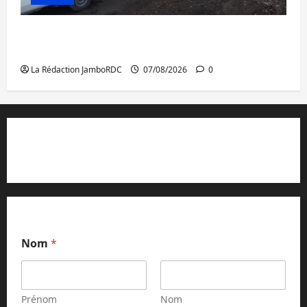
Beni : l’échange de prisonniers entre
l’AFC/M23 et Kinshasa ne convainc pas
La Rédaction JamboRDC
07/08/2026
0
Contact et réclamations
Nom
*
Prénom
Nom