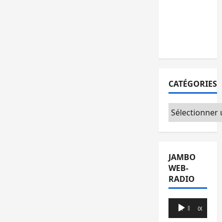
l’AFC/M23
avec
l’appui du
CICR
CATÉGORIES
Catégories
JAMBO
WEB-
RADIO
Lecteur
00:00
00:00
audio