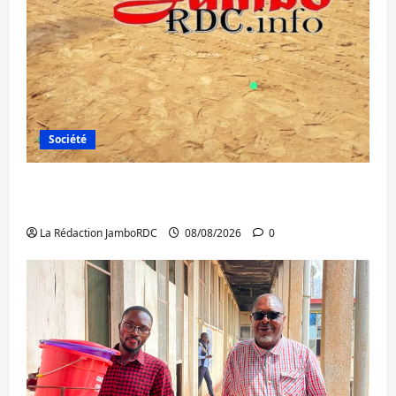
Société
Bagira : une ambulance renversée à Ciriri,
la NDSCI dénonce l’état de la route
La Rédaction JamboRDC
08/08/2026
0