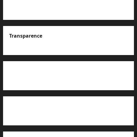
Transparence
A propos de nous
Rapport d’auto-évaluation de transparence (JTI)