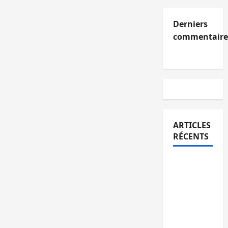
Derniers
commentaire
ARTICLES
RÉCENTS
Kinshasa
confirme
la
libération
de 15
personnes