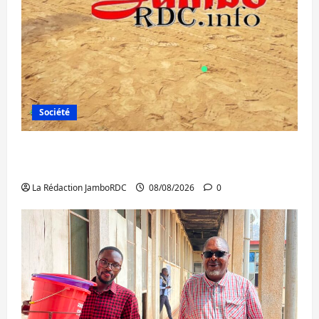
Société
Bagira : une ambulance renversée à Ciriri,
la NDSCI dénonce l’état de la route
La Rédaction JamboRDC
08/08/2026
0