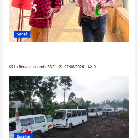
Santé
Sud-Kivu : l’UNPC maintient l’alerte contre
Ebola
La Rédaction JamboRDC
07/08/2026
0
Société