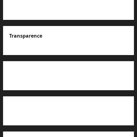
Transparence
A propos de nous
Rapport d’auto-évaluation de transparence (JTI)