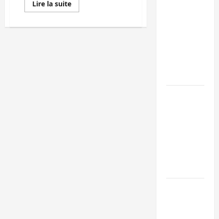
En
Lire la suite
savoir
Kinshasa
plus
sur
confirme la
Elections-
2018
libération de
:
15 personnes
Mbusa
Nyamwisi,
affiliées à
Pierre
Paypay
l’AFC/M23
et
Jean-
Paul
Bagira : une
Lumbulumbu
derrière
ambulance
Moïse
renversée à
Katumbi
Ciriri, la
NDSCI
dénonce l’éta
de la route
Sud-Kivu :
l’UNPC
maintient