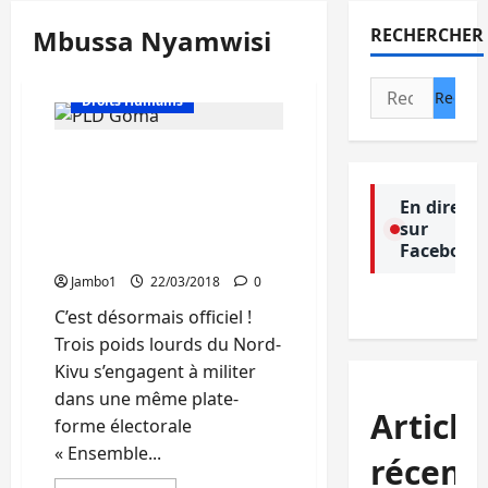
Mbussa Nyamwisi
RECHERCHER
Actualité
Rechercher :
Droits Humains
Elections-2018 : Mbusa
Nyamwisi, Pierre Paypay
et Jean-Paul
En direct
sur
Lumbulumbu derrière
Facebook
Moïse Katumbi
Jambo1
22/03/2018
0
C’est désormais officiel !
Trois poids lourds du Nord-
Kivu s’engagent à militer
dans une même plate-
Article
forme électorale
« Ensemble...
récent