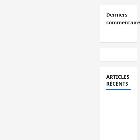
Derniers
commentaire
ARTICLES
RÉCENTS
Kinshasa
confirme
la
libération
de 15
personnes