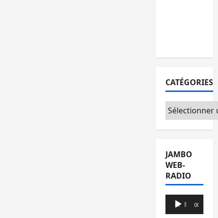
l’AFC/M23
avec
l’appui du
CICR
CATÉGORIES
Catégories
JAMBO
WEB-
RADIO
Lecteur
00:00
00:00
audio