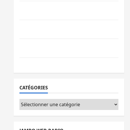
Beni : l’échange de prisonniers entre
l’AFC/M23 et Kinshasa ne convainc pas
Processus de Doha : 15 personnes remises
à l’AFC/M23 avec l’appui du CICR
Bukavu : des routes en ruine paralysent la
circulation
Ebola : la RDC intensifie la lutte avec l’OMS
CATÉGORIES
Catégories