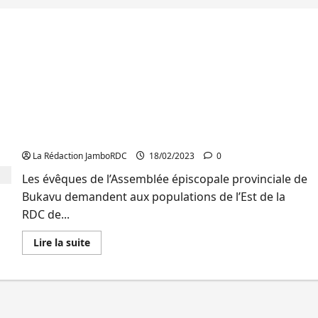
RDC : les évêques appellent les populations de l’Est
de refuser l’occupation du pays et de ne pas
collaborer avec les envahisseurs
La Rédaction JamboRDC
18/02/2023
0
Les évêques de l’Assemblée épiscopale provinciale de
Bukavu demandent aux populations de l’Est de la
RDC de...
En
Lire la suite
savoir
plus
sur
RDC
:
les
évêques