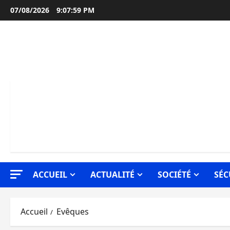
Aller
07/08/2026
9:08:00 PM
au
contenu
ACCUEIL
ACTUALITÉ
SOCIÉTÉ
SÉC
Accueil
Evêques