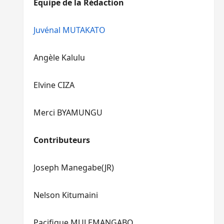
Equipe de la Rédaction
le
pour
volume.
augmenter
ou
Juvénal MUTAKATO
diminuer
le
Angèle Kalulu
volume.
Elvine CIZA
Merci BYAMUNGU
Contributeurs
Joseph Manegabe(JR)
Nelson Kitumaini
Pacifique MULEMANGABO