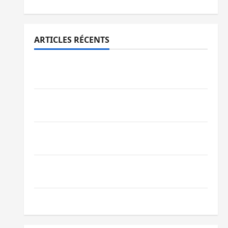
ARTICLES RÉCENTS
Sud-Kivu : l’UNPC maintient l’alerte contre
Ebola
Beni : l’échange de prisonniers entre
l’AFC/M23 et Kinshasa ne convainc pas
Processus de Doha : 15 personnes remises
à l’AFC/M23 avec l’appui du CICR
Bukavu : des routes en ruine paralysent la
circulation
Ebola : la RDC intensifie la lutte avec l’OMS