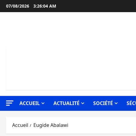
Aller
07/08/2026
3:26:04 AM
au
contenu
ACCUEIL
ACTUALITÉ
SOCIÉTÉ
SÉC
Accueil
Eugide Abalawi