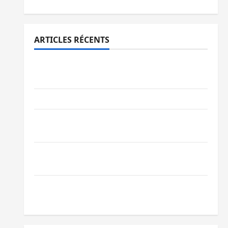
ARTICLES RÉCENTS
Bukavu : des routes en ruine paralysent la
circulation
Ebola : la RDC intensifie la lutte avec l’OMS
Uvira : une journée de mercredi marquée
par l’appel à la paix
GENOCOST : l’AFC/M23 conteste la
démarche portée par Kinshasa
Ebola : après Bukavu, l’UNPC-Sud-Kivu
équipe les médias des territoires