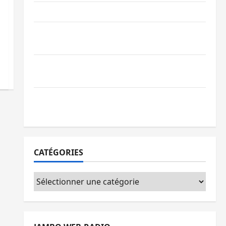
Ebola : la RDC intensifie la lutte avec l’OMS
Uvira : une journée de mercredi marquée
par l’appel à la paix
GENOCOST : l’AFC/M23 conteste la
démarche portée par Kinshasa
Ebola : après Bukavu, l’UNPC-Sud-Kivu
équipe les médias des territoires
CATÉGORIES
Catégories