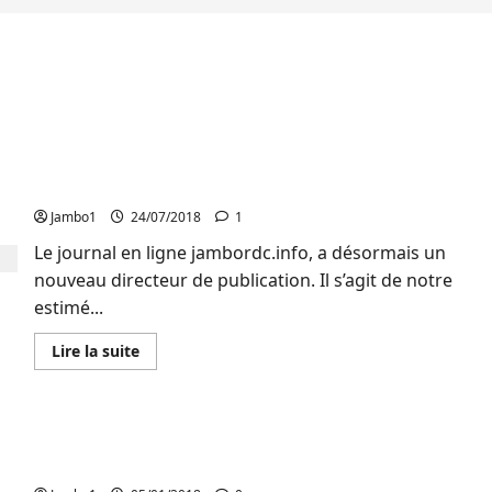
À la Une: Nouveau Directeur de Publication pour
le journal Jambordc.info
Jambo1
24/07/2018
1
Le journal en ligne jambordc.info, a désormais un
nouveau directeur de publication. Il s’agit de notre
estimé...
En
Lire la suite
savoir
plus
sur
À
la
RDC: 850 mille enfants sans abris 200 centres de
Une:
Nouveau
santé et 400 écoles ont été attaqués, selon l’Unicef
Directeur
de