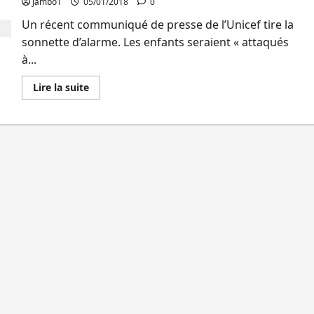
Jambo1
05/01/2018
0
Publication
pour
Un récent communiqué de presse de l’Unicef tire la
le
journal
sonnette d’alarme. Les enfants seraient « attaqués
Jambordc.info
à...
En
Lire la suite
savoir
plus
sur
RDC:
850
mille
enfants
sans
abris
200
centres
de
santé
et
400
écoles
ont
été
attaqués,
selon
l’Unicef