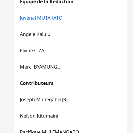
Equipe de la Rédaction
le
pour
volume.
augmenter
ou
Juvénal MUTAKATO
diminuer
le
Angèle Kalulu
volume.
Elvine CIZA
Merci BYAMUNGU
Contributeurs
Joseph Manegabe(JR)
Nelson Kitumaini
Pacifique MULEMANGABO