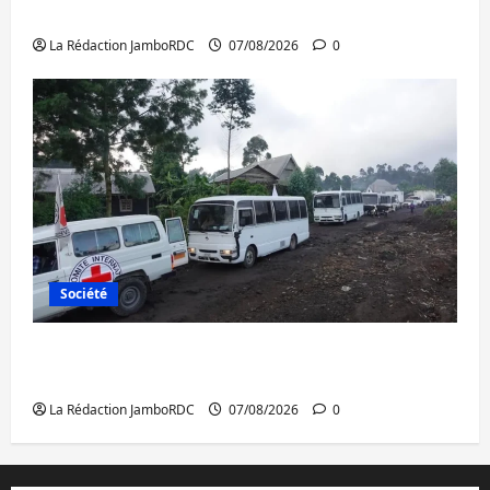
Ebola
La Rédaction JamboRDC
07/08/2026
0
Société
Beni : l’échange de prisonniers entre
l’AFC/M23 et Kinshasa ne convainc pas
La Rédaction JamboRDC
07/08/2026
0