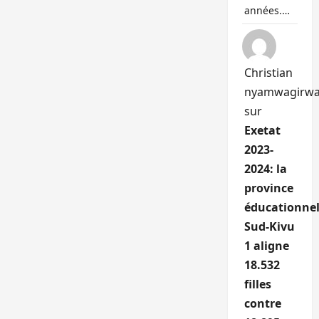
années.…
Christian
nyamwagirw
sur
Exetat
2023-
2024: la
province
éducationnel
Sud-Kivu
1 aligne
18.532
filles
contre