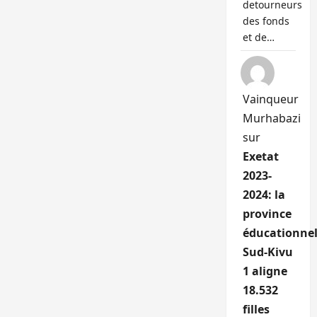
detourneurs
des fonds
et de…
Vainqueur
Murhabazi
sur
Exetat
2023-
2024: la
province
éducationnel
Sud-Kivu
1 aligne
18.532
filles