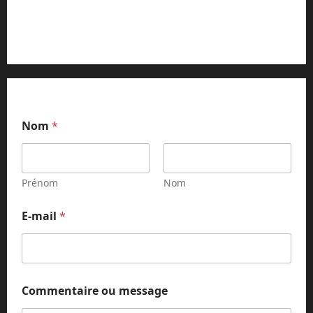
Contact et réclamations
Nom
*
Prénom
Nom
E-mail
*
N
Commentaire ou message
o
m