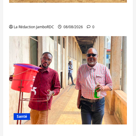
Bagira : une ambulance renversée à Ciriri,
la NDSCI dénonce l’état de la route
La Rédaction JamboRDC
08/08/2026
0
Santé
Sud-Kivu : l’UNPC maintient l’alerte contre