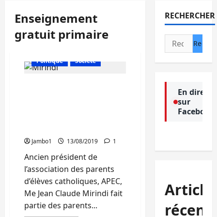
Enseignement
RECHERCHER
gratuit primaire
Actualité
Rechercher :
Droits Humains
Politique
Société
Education : « Il faut une
En direct
volonté politique pour
sur
supprimer la prime à
Facebook
l’école primaire », Me Jean
Claude Mirindi
Jambo1
13/08/2019
1
Ancien président de
l’association des parents
d’élèves catholiques, APEC,
Article
Me Jean Claude Mirindi fait
partie des parents...
récent