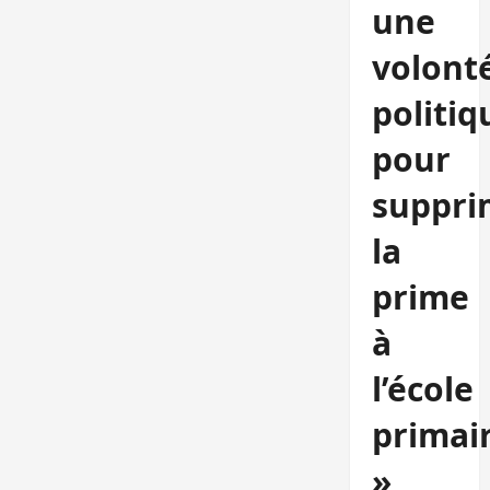
une
volont
politiq
pour
suppri
la
prime
à
l’école
primai
»,