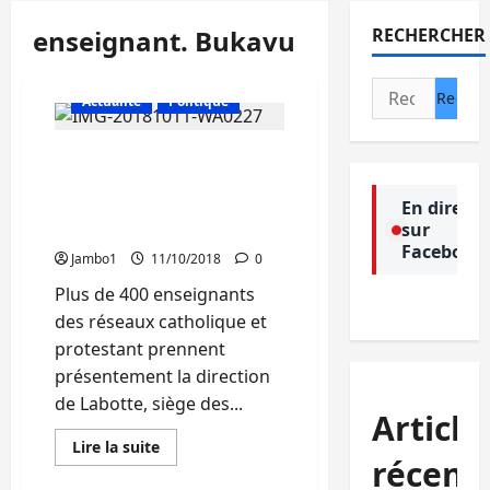
enseignant. Bukavu
RECHERCHER
Rechercher :
Actualité
Politique
Bukavu: Plus de 400
enseignants marchent
sur Labotte( situation en
En direct
sur
cours)
Facebook
Jambo1
11/10/2018
0
Plus de 400 enseignants
des réseaux catholique et
protestant prennent
présentement la direction
de Labotte, siège des...
Article
En
Lire la suite
savoir
récent
plus