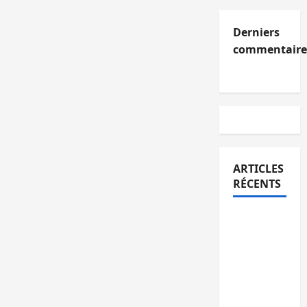
Derniers
commentaire
ARTICLES
RÉCENTS
Kinshasa
confirme
la
libération
de 15
personnes