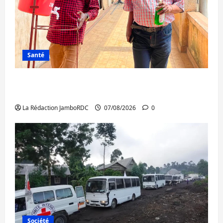
Santé
Sud-Kivu : l’UNPC maintient l’alerte contre
Ebola
La Rédaction JamboRDC
07/08/2026
0
Société