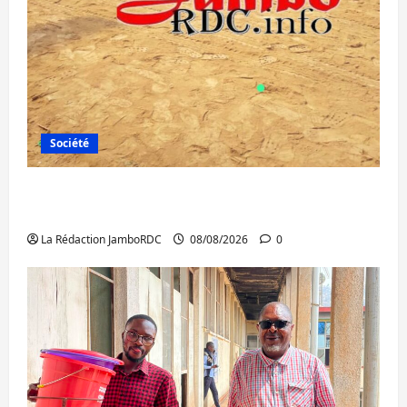
Société
Bagira : une ambulance renversée à Ciriri,
la NDSCI dénonce l’état de la route
La Rédaction JamboRDC
08/08/2026
0