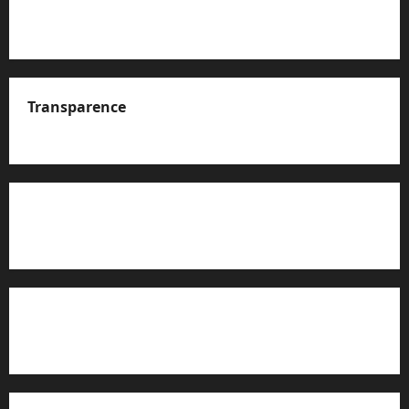
Transparence
A propos de nous
Rapport d’auto-évaluation de transparence (JTI)