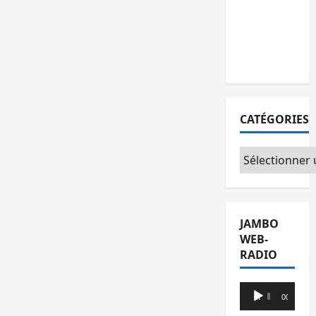
l’AFC/M23
avec
l’appui du
CICR
CATÉGORIES
Catégories
JAMBO
WEB-
RADIO
Lecteur
00:00
00:00
audio