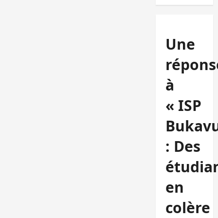
Une
répons
à
« ISP
Bukav
: Des
étudia
en
colère