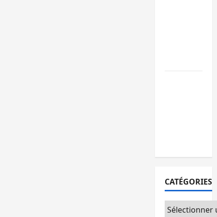
GENOCOST :
l’AFC/M23
conteste la
démarche
portée par
Kinshasa
Ebola : après
Bukavu,
l’UNPC-Sud-
Kivu équipe
les médias
des territoire
CATÉGORIES
Catégories