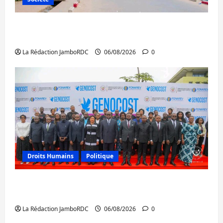
Uvira : une journée de mercredi marquée
par l’appel à la paix
La Rédaction JamboRDC
06/08/2026
0
Droits Humains
Politique
GENOCOST : l’AFC/M23 conteste la
démarche portée par Kinshasa
La Rédaction JamboRDC
06/08/2026
0