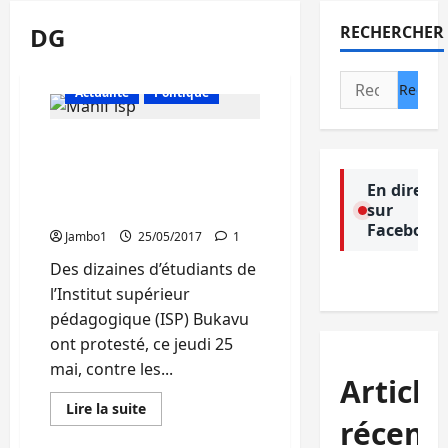
DG
RECHERCHER
Rechercher :
Actualité
Politique
ISP Bukavu : Des
étudiants en colère après
la suspension de leurs
En direct
sur
camarades
Facebook
Jambo1
25/05/2017
1
Des dizaines d’étudiants de
l’Institut supérieur
pédagogique (ISP) Bukavu
ont protesté, ce jeudi 25
mai, contre les...
Article
En
Lire la suite
savoir
récent
plus