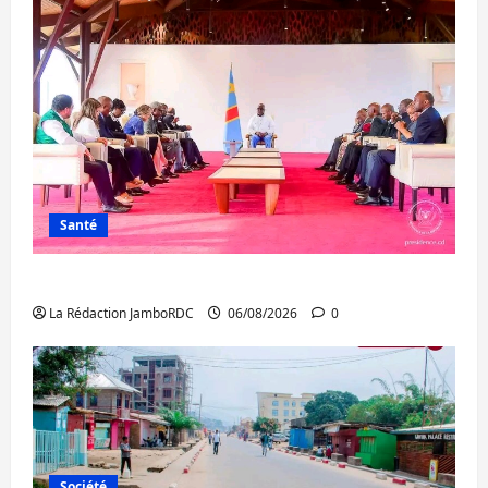
Santé
Ebola : la RDC intensifie la lutte avec l’OMS
La Rédaction JamboRDC
06/08/2026
0
Société