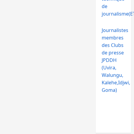
de
journalisme(ET
Journalistes
membres
des Clubs
de presse
JPDDH
(Uvira,
Walungu,
Kalehe,Idjwi,
Goma)