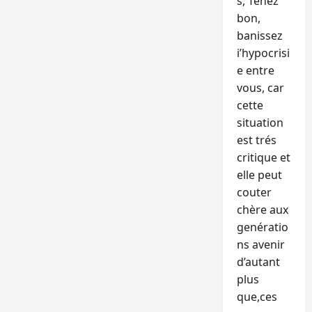
s, Tenez
bon,
banissez
i’hypocrisi
e entre
vous, car
cette
situation
est trés
critique et
elle peut
couter
chère aux
genératio
ns avenir
d’autant
plus
que,ces