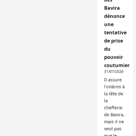
Bavira
dénonce
une
tentative
de prise
du
pouvoir
coutumier
31/07/2026
Il assure
l'intérim à
la tête de
la
chefferie
de Bavira,
mais il ne
veut pas
que le