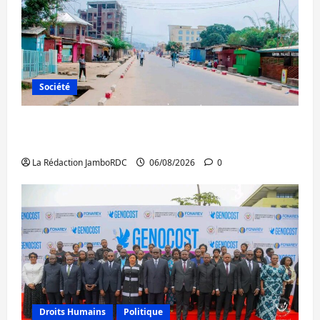
Société
Uvira : une journée de mercredi marquée
par l’appel à la paix
La Rédaction JamboRDC
06/08/2026
0
Droits Humains
Politique