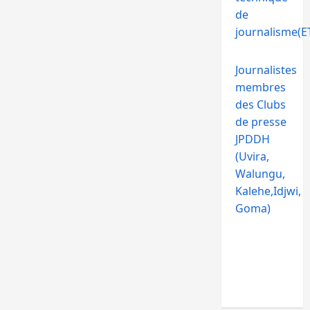
de
journalisme(ET
Journalistes
membres
des Clubs
de presse
JPDDH
(Uvira,
Walungu,
Kalehe,Idjwi,
Goma)