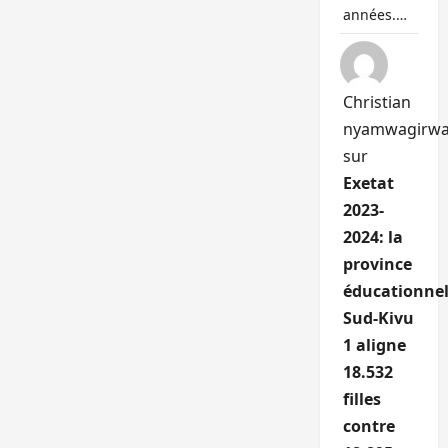
années.…
Christian
nyamwagirw
sur
Exetat
2023-
2024: la
province
éducationnel
Sud-Kivu
1 aligne
18.532
filles
contre