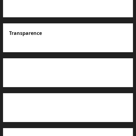
Transparence
A propos de nous
Rapport d’auto-évaluation de transparence (JTI)