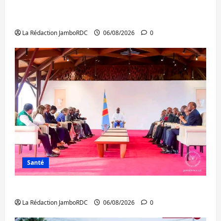
Bukavu : des routes en ruine paralysent la
circulation
La Rédaction JamboRDC
06/08/2026
0
Santé
Ebola : la RDC intensifie la lutte avec l’OMS
La Rédaction JamboRDC
06/08/2026
0