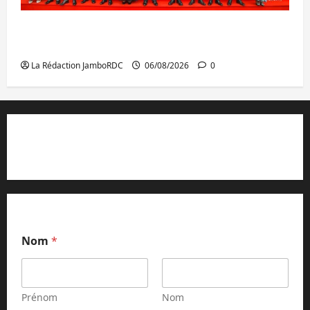
GENOCOST : l’AFC/M23 conteste la
démarche portée par Kinshasa
La Rédaction JamboRDC
06/08/2026
0
Contact et réclamations
Nom
*
Prénom
Nom