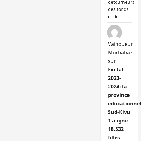
detourneurs
des fonds
et de…
Vainqueur
Murhabazi
sur
Exetat
2023-
2024: la
province
éducationnel
Sud-Kivu
1 aligne
18.532
filles