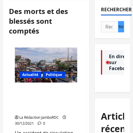
Des morts et des
RECHERCHER
blessés sont
Rechercher :
comptés
En direct
sur
Facebook
Actualité
Politique
Bukavu : Des morts et des
blessés sont comptés
dans un accident de
circulation à Feu Rouge
Article
La Rédaction JamboRDC
30/12/2021
0
récent
Un accident de circulation