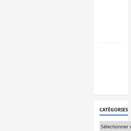
GENOCOST :
l’AFC/M23
conteste la
démarche
portée par
Kinshasa
Ebola : après
Bukavu,
l’UNPC-Sud-
Kivu équipe
les médias
des territoire
CATÉGORIES
Catégories