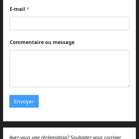
E-mail
*
N
Commentaire ou message
o
m
*
C
o
m
m
e
n
t
Envoyer
a
i
r
e
Avez-vous une réclamation? Souhaitez vous corriger