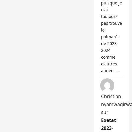
puisque je
n'ai
toujours
pas trouvé
le
palmarès
de 2023-
2024
comme
d'autres
années.…
Christian
nyamwagirw
sur
Exetat
2023-