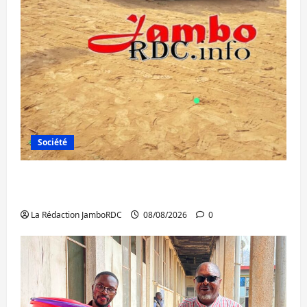
Société
Bagira : une ambulance renversée à Ciriri,
la NDSCI dénonce l’état de la route
La Rédaction JamboRDC
08/08/2026
0