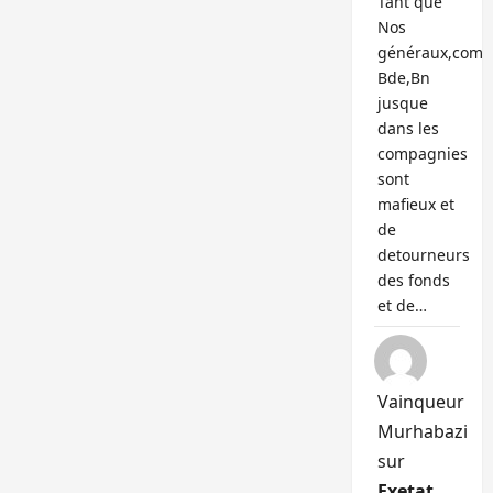
Tant que
Nos
généraux,com
Bde,Bn
jusque
dans les
compagnies
sont
mafieux et
de
detourneurs
des fonds
et de…
Vainqueur
Murhabazi
sur
Exetat