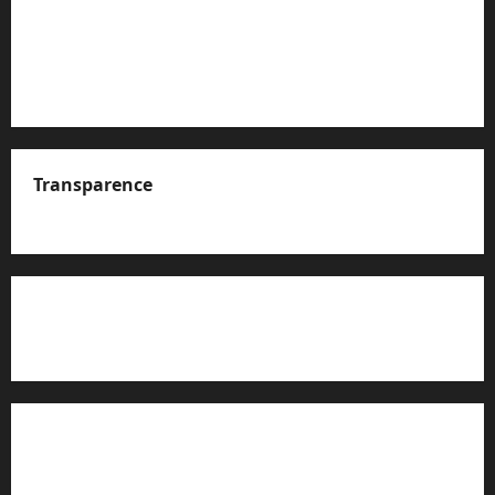
Transparence
A propos de nous
Rapport d’auto-évaluation de transparence (JTI)