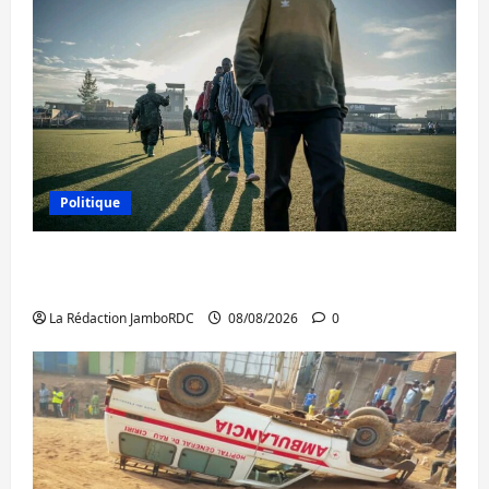
Politique
Kinshasa confirme la libération de 15
personnes affiliées à l’AFC/M23
La Rédaction JamboRDC
08/08/2026
0