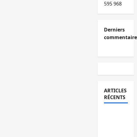
595 968
Derniers
commentaire
ARTICLES
RÉCENTS
Kinshasa
confirme
la
libération