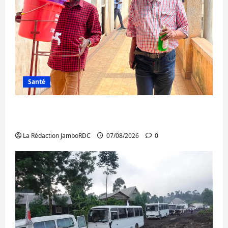
Santé
Sud-Kivu : l’UNPC maintient l’alerte contre
Ebola
La Rédaction JamboRDC
07/08/2026
0