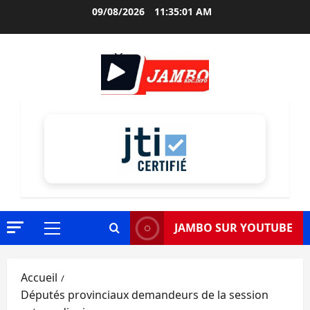
Aller
09/08/2026
11:35:02 AM
au
contenu
JAMBO SUR YOUTUBE
Menu
principal
Accueil
Députés provinciaux demandeurs de la session