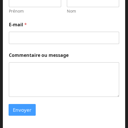
Prénom
Nom
E-mail
*
m
Commentaire ou message
e
s
s
a
g
e
N
o
m
N
Envoyer
o
m