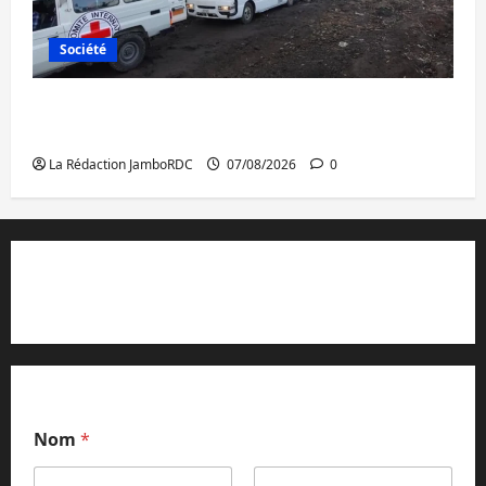
Société
Beni : l’échange de prisonniers entre
l’AFC/M23 et Kinshasa ne convainc pas
La Rédaction JamboRDC
07/08/2026
0
Contact et réclamations
Nom
*