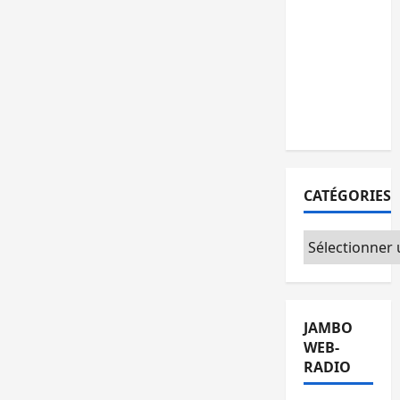
personnes
remises à
l’AFC/M23
avec
l’appui du
CICR
CATÉGORIES
Catégories
JAMBO
WEB-
RADIO