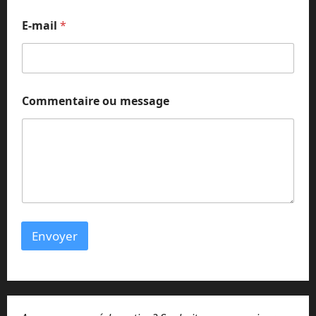
m
E-mail
*
Commentaire ou message
Envoyer