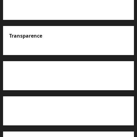
Transparence
A propos de nous
Rapport d’auto-évaluation de transparence (JTI)