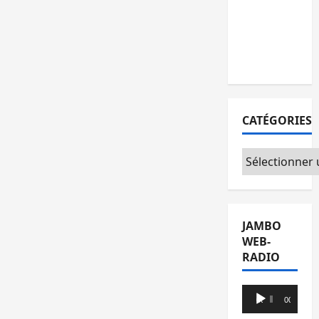
l’AFC/M23
avec
l’appui du
CICR
CATÉGORIES
Catégories
JAMBO
WEB-
RADIO
Lecteur
00:00
00:00
audio