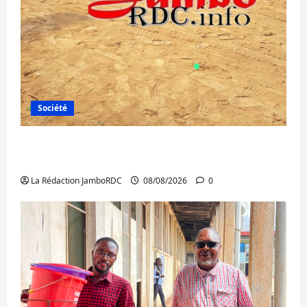
Société
Bagira : une ambulance renversée à Ciriri,
la NDSCI dénonce l’état de la route
La Rédaction JamboRDC
08/08/2026
0