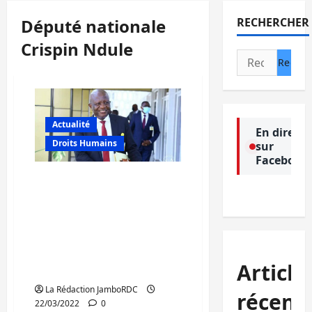
Député nationale
RECHERCHER
Crispin Ndule
Rechercher :
Actualité
En direct
Droits Humains
sur
Facebook
RDC/Flambées des prix
des denrées alimentaires:
une motion de défiance
déposée au bureau de
l’Assemblée nationale
contre le ministre de
Article
l’économie
La Rédaction JamboRDC
récent
22/03/2022
0