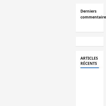
Derniers
commentaire
ARTICLES
RÉCENTS
Kinshasa
confirme
la
libération
de 15
personnes