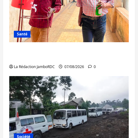
Santé
Sud-Kivu : l’UNPC maintient l’alerte contre
Ebola
La Rédaction JamboRDC
07/08/2026
0
Société