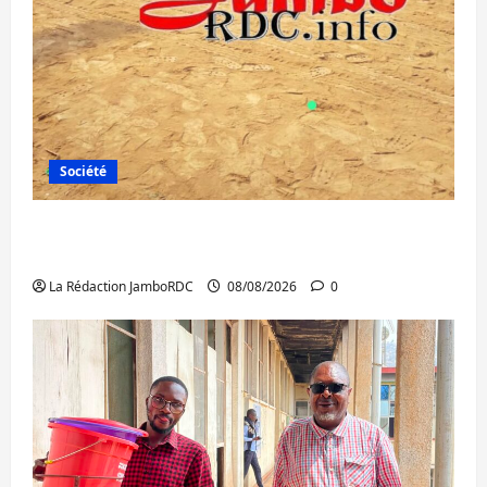
Société
Bagira : une ambulance renversée à Ciriri,
la NDSCI dénonce l’état de la route
La Rédaction JamboRDC
08/08/2026
0