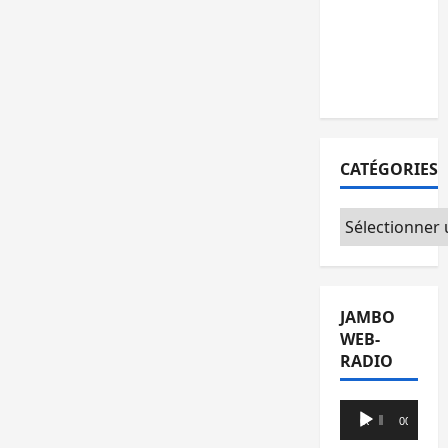
l’AFC/M23
avec
l’appui du
CICR
CATÉGORIES
Catégories
JAMBO
WEB-
RADIO
Lecteur
00:00
00:00
audio