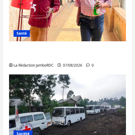
Santé
Sud-Kivu : l’UNPC maintient l’alerte contre
Ebola
La Rédaction JamboRDC
07/08/2026
0
Société