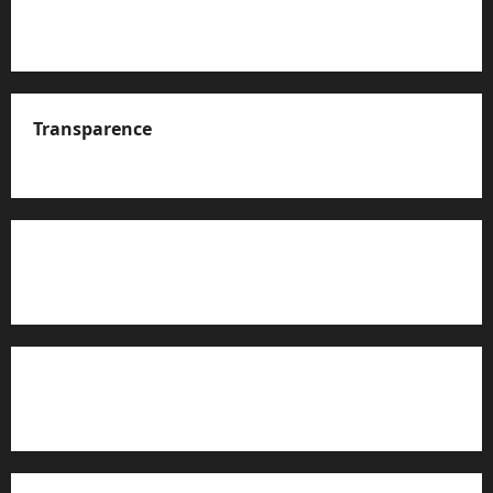
Transparence
A propos de nous
Rapport d’auto-évaluation de transparence (JTI)