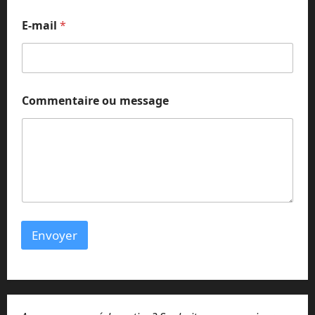
N
E-mail
*
o
m
o
u
o
u
Commentaire ou message
Envoyer