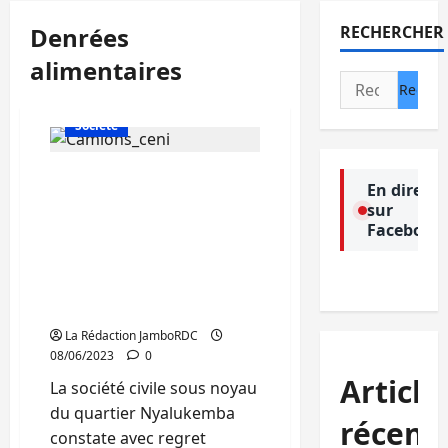
Denrées
RECHERCHER
alimentaires
Rechercher :
Actualité
Politique
Société
Bukavu: la société civile
En direct
de Nyalukemba dénonce
sur
l’érection des parkings
Facebook
informels des engins
roulants transportant les
denrées alimentaires
provenant du Rwanda
La Rédaction JamboRDC
08/06/2023
0
Article
La société civile sous noyau
du quartier Nyalukemba
récent
constate avec regret