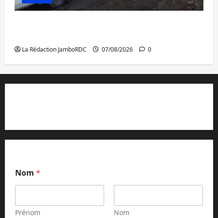
Beni : l’échange de prisonniers entre
l’AFC/M23 et Kinshasa ne convainc pas
La Rédaction JamboRDC
07/08/2026
0
Contact et réclamations
Nom
*
Prénom
Nom