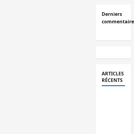
Derniers
commentaire
ARTICLES
RÉCENTS
Kinshasa
confirme
la
libération
de 15
personnes