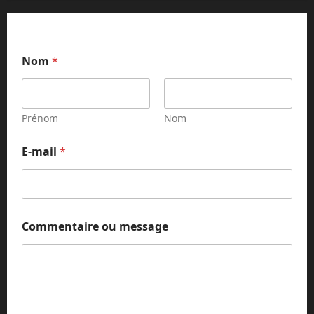
Nom
*
Prénom
Nom
N
E-mail
*
o
m
N
o
m
N
Commentaire ou message
o
m