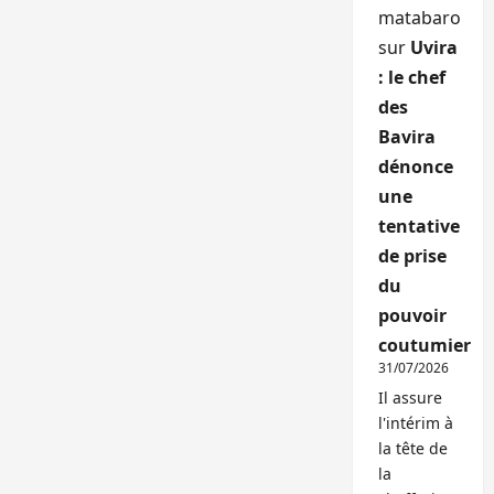
matabaro
sur
Uvira
: le chef
des
Bavira
dénonce
une
tentative
de prise
du
pouvoir
coutumier
31/07/2026
Il assure
l'intérim à
la tête de
la