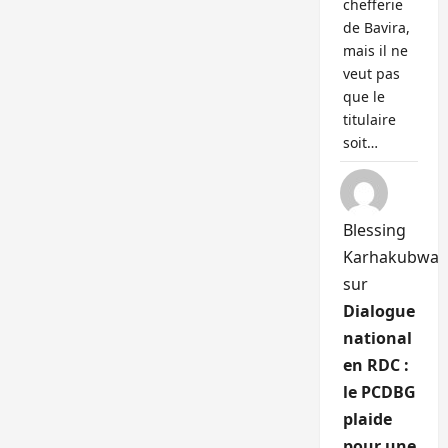
chefferie
de Bavira,
mais il ne
veut pas
que le
titulaire
soit…
Blessing
Karhakubwa
sur
Dialogue
national
en RDC :
le PCDBG
plaide
pour une