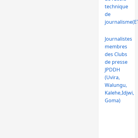
technique
de
journalisme(ET
Journalistes
membres
des Clubs
de presse
JPDDH
(Uvira,
Walungu,
Kalehe,Idjwi,
Goma)