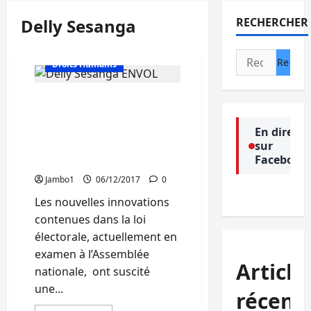
Delly Sesanga
RECHERCHER
Actualité
Rechercher :
Droits Humains
RDC : La nouvelle loi
électorale : une
hécatombe dans le
En direct
sur
microcosme politique
Facebook
congolais
Jambo1
06/12/2017
0
Les nouvelles innovations
contenues dans la loi
électorale, actuellement en
examen à l’Assemblée
Article
nationale, ont suscité
une...
récent