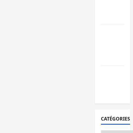
l’AFC/M23
avec l’appui
du CICR
Bukavu : des
routes en
ruine
paralysent la
circulation
Ebola : la RD
intensifie la
lutte avec
l’OMS
CATÉGORIES