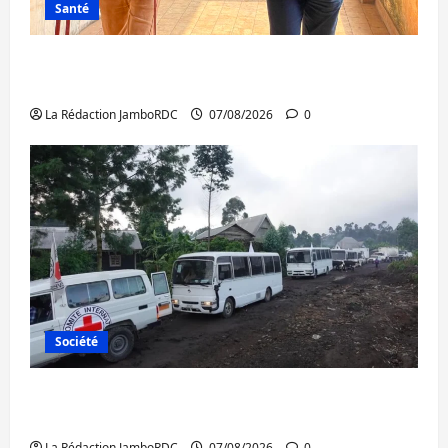
Santé
Sud-Kivu : l’UNPC maintient l’alerte contre
Ebola
La Rédaction JamboRDC
07/08/2026
0
Société
Beni : l’échange de prisonniers entre
l’AFC/M23 et Kinshasa ne convainc pas
La Rédaction JamboRDC
07/08/2026
0