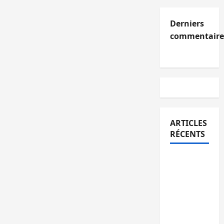
Derniers
commentaire
ARTICLES
RÉCENTS
Kinshasa
confirme
la
libération
de 15
personnes