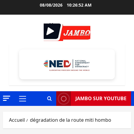
Aller
08/08/2026
10:26:53 AM
au
contenu
JAMBO SUR YOUTUBE
Menu
principal
Accueil
dégradation de la route miti hombo