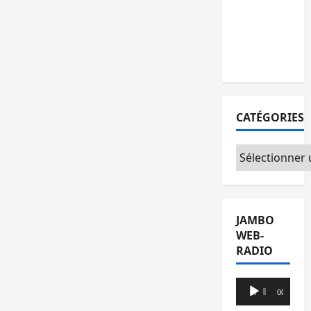
l’AFC/M23
avec
l’appui du
CICR
CATÉGORIES
Catégories
JAMBO
WEB-
RADIO
Lecteur
00:00
00:00
audio