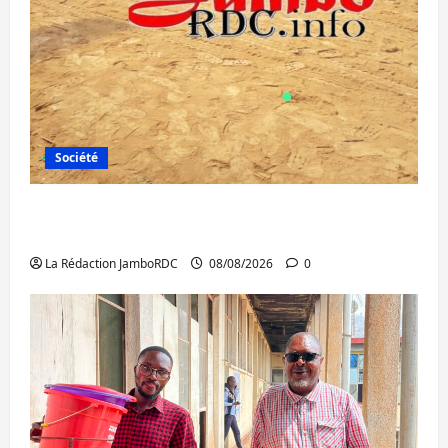
Société
Bagira : une ambulance renversée à Ciriri,
la NDSCI dénonce l’état de la route
La Rédaction JamboRDC
08/08/2026
0