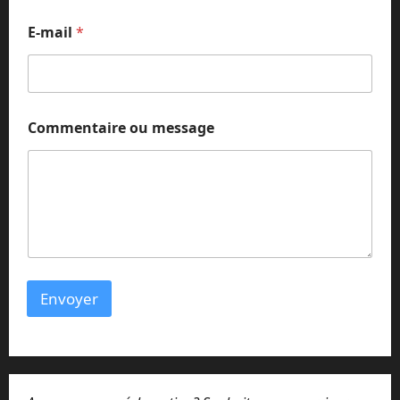
o
m
E-mail
*
m
e
n
t
a
i
Commentaire ou message
r
e
Envoyer