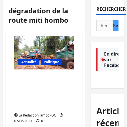
dégradation de la
RECHERCHER
route miti hombo
Rechercher :
En direct
sur
Actualité
Politique
Facebook
Kalehe : La société civile
de Bunyakiri annonce
une désobéissance fiscale
dès le 30 juin pour exiger
la réhabilitation de la
RN3 tronçon Miti-hombo
Article
La Rédaction JamboRDC
récent
07/06/2021
0