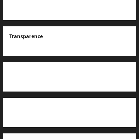
Transparence
A propos de nous
Rapport d’auto-évaluation de transparence (JTI)