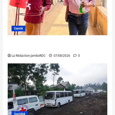
Santé
Sud-Kivu : l’UNPC maintient l’alerte contre
Ebola
La Rédaction JamboRDC
07/08/2026
0
Société